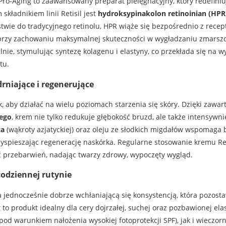
Pro-Aging to zaawansowany preparat pielęgnacyjny, który redefiniuj
 składnikiem linii Retisil jest
hydroksypinakolon retinoinian (HPR
wie do tradycyjnego retinolu, HPR wiąże się bezpośrednio z recep
 przy zachowaniu maksymalnej skuteczności w wygładzaniu zmarsz
ralnie, stymulując syntezę kolagenu i elastyny, co przekłada się na
tu.
rniające i regenerujące
, aby działać na wielu poziomach starzenia się skóry. Dzięki zawar
ego
, krem nie tylko redukuje głębokość bruzd, ale także intensywni
ca
(wąkroty azjatyckiej) oraz oleju ze słodkich migdałów wspomaga b
zyspieszając regenerację naskórka. Regularne stosowanie kremu Re
 przebarwień, nadając twarzy zdrowy, wypoczęty wygląd.
codziennej rutynie
a jednocześnie dobrze wchłaniającą się konsystencją, która pozost
t to produkt idealny dla cery dojrzałej, suchej oraz pozbawionej e
od warunkiem nałożenia wysokiej fotoprotekcji SPF), jak i wieczorn