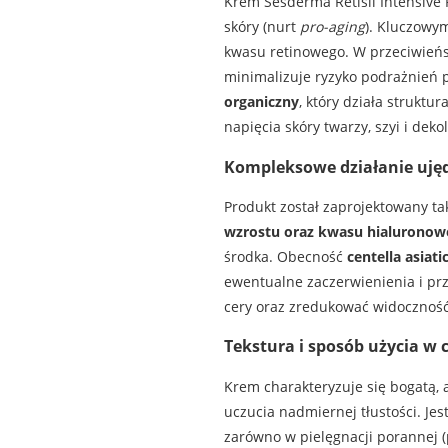
Krem Sesderma Retisil Intensive 
skóry (nurt
pro-aging
). Kluczowym
kwasu retinowego. W przeciwieńst
minimalizuje ryzyko podrażnień
organiczny
, który działa struktu
napięcia skóry twarzy, szyi i dekol
Kompleksowe działanie ujęd
Produkt został zaprojektowany tak
wzrostu oraz kwasu hialuronow
środka. Obecność
centella asiati
ewentualne zaczerwienienia i pr
cery oraz zredukować widoczność
Tekstura i sposób użycia w 
Krem charakteryzuje się bogatą, 
uczucia nadmiernej tłustości. Jes
zarówno w pielęgnacji porannej (p