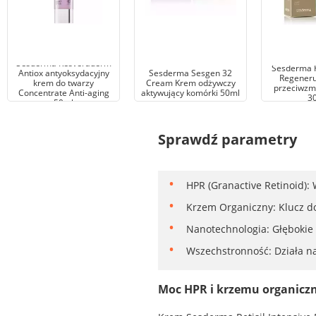
Sesderma Resveraderm
Sesderma R
Antiox antyoksydacyjny
Sesderma Sesgen 32
Regeneru
krem do twarzy
Cream Krem odżywczy
przeciwzm
Concentrate Anti-aging
aktywujący komórki 50ml
3
50ml
Sprawdź parametry
HPR (Granactive Retinoid):
Krzem Organiczny: Klucz do 
Nanotechnologia: Głębokie
Wszechstronność: Działa na
Moc HPR i krzemu organicz