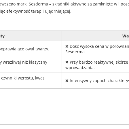
awczego marki Sesderma – składniki aktywne są zamknięte w lipos
ąc efektywność terapii ujędrniającej.
ety
Wa
❌ Dość wysoka cena w porównani
 poprawiające owal twarzy.
Sesderma.
 wrażliwej niż klasyczny
❌ Przy bardzo reaktywnej skórz
wprowadzania.
czynniki wzrostu, kwas
❌ Intensywny zapach charakterys