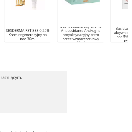
Guam Seatherapy Crema
BasicLab 
SESDERMA RETISES 0,25%
Antiossidante Antirughe
aktywnie s
Krem regeneracyjny na
antyoksydacyjny krem
noc 5% a
noc-30ml
przeciwzmarszczkowy
reti
50ml
drażniącym.