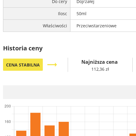
Do cery
Dojrzałej
Ilosc
50ml
Właściwości
Przeciwstarzeniowe
Historia ceny
Najniższa cena
trending_flat
CENA STABILNA
112,36 zł