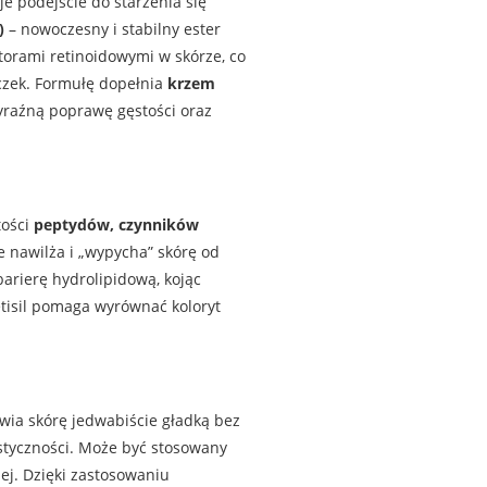
e podejście do starzenia się
)
– nowoczesny i stabilny ester
torami retinoidowymi w skórze, co
czek. Formułę dopełnia
krzem
 wyraźną poprawę gęstości oraz
tości
peptydów, czynników
e nawilża i „wypycha” skórę od
arierę hydrolipidową, kojąc
tisil pomaga wyrównać koloryt
awia skórę jedwabiście gładką bez
lastyczności. Może być stosowany
ej. Dzięki zastosowaniu