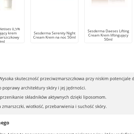
etises 0,5%
Sesderma Daeses Lifting
jący krem
Sesderma Serenity Night
Cream Krem liftingujący
arszczkowy
Cream Krem na noc 50ml
50ml
0ml
 Wysoka skuteczność przeciwzmarszczkowa przy niskim potencjale 
poprawy architektury skóry i jej jędrności.
 przenikanie składników aktywnych dzięki liposomom.
 zmarszczki, wiotkość, przebarwienia i suchość skóry.
nego