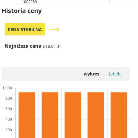
1002989
Historia ceny
trending_flat
CENA STABILNA
Najniższa cena
918,81 zł
wykres
tabela