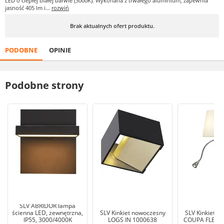
LED o ciepłej białej barwie (3000K). Wykonana z trwałego aluminium, zapewnia
jasność 405 lm i...
rozwiń
Brak aktualnych ofert produktu.
PODOBNE
OPINIE
Podobne strony
SLV ABRIDOR lampa
ścienna LED, zewnętrzna,
SLV Kinkiet nowoczesny
SLV Kinkiet n
IP55, 3000/4000K
LOGS IN 1000638
COUPA FLEXL