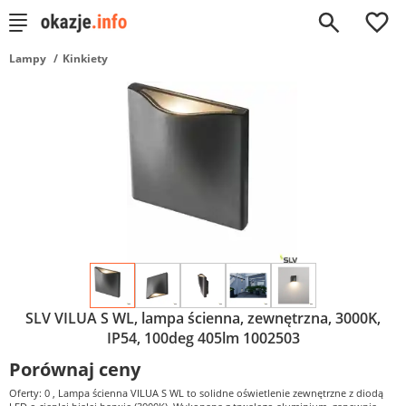
0
Lampy
Kinkiety
SLV VILUA S WL, lampa ścienna, zewnętrzna, 3000K,
IP54, 100deg 405lm 1002503
Porównaj ceny
Oferty: 0
, Lampa ścienna VILUA S WL to solidne oświetlenie zewnętrzne z diodą