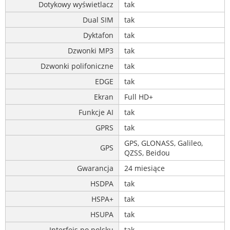
Dotykowy wyświetlacz
tak
Dual SIM
tak
Dyktafon
tak
Dzwonki MP3
tak
Dzwonki polifoniczne
tak
EDGE
tak
Ekran
Full HD+
Funkcje AI
tak
GPRS
tak
GPS, GLONASS, Galileo,
GPS
QZSS, Beidou
Gwarancja
24 miesiące
HSDPA
tak
HSPA+
tak
HSUPA
tak
Interfejs po polsku
tak