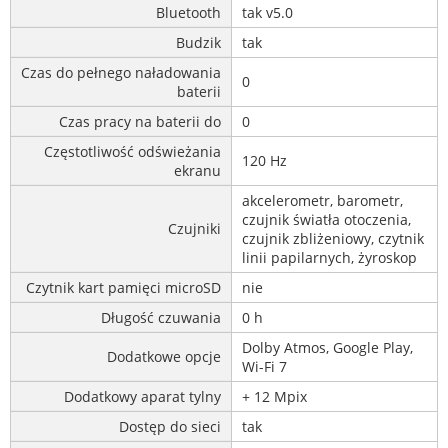
Bluetooth
tak v5.0
Budzik
tak
Czas do pełnego naładowania
0
baterii
Czas pracy na baterii do
0
Częstotliwość odświeżania
120 Hz
ekranu
akcelerometr, barometr,
czujnik światła otoczenia,
Czujniki
czujnik zbliżeniowy, czytnik
linii papilarnych, żyroskop
Czytnik kart pamięci microSD
nie
Długość czuwania
0 h
Dolby Atmos, Google Play,
Dodatkowe opcje
Wi-Fi 7
Dodatkowy aparat tylny
+ 12 Mpix
Dostęp do sieci
tak