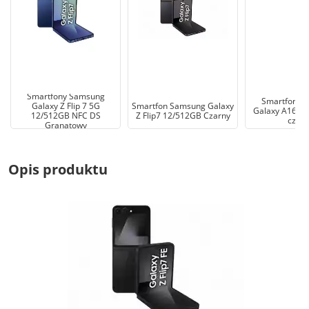
Smartfony Samsung
Smartfony 
Galaxy Z Flip 7 5G
Smartfon Samsung Galaxy
Galaxy A16 Lt
12/512GB NFC DS
Z Flip7 12/512GB Czarny
czarn
Granatowy
Opis produktu