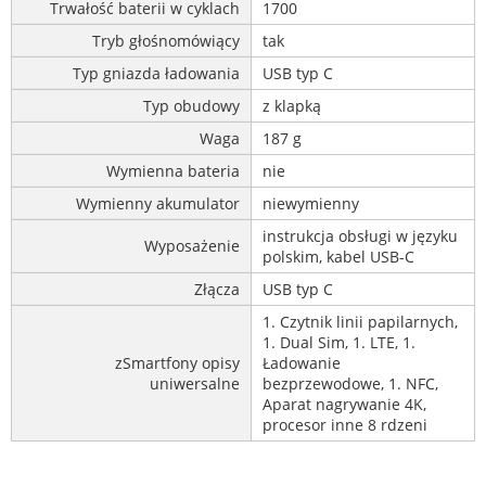
Trwałość baterii w cyklach
1700
Tryb głośnomówiący
tak
Typ gniazda ładowania
USB typ C
Typ obudowy
z klapką
Waga
187 g
Wymienna bateria
nie
Wymienny akumulator
niewymienny
instrukcja obsługi w języku
Wyposażenie
polskim, kabel USB-C
Złącza
USB typ C
1. Czytnik linii papilarnych,
1. Dual Sim, 1. LTE, 1.
zSmartfony opisy
Ładowanie
uniwersalne
bezprzewodowe, 1. NFC,
Aparat nagrywanie 4K,
procesor inne 8 rdzeni