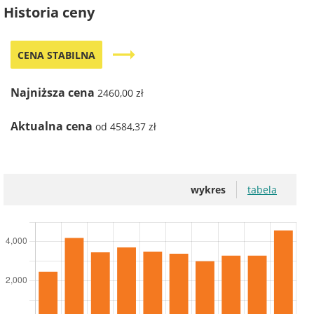
Historia ceny
trending_flat
CENA STABILNA
Najniższa cena
2460,00 zł
Aktualna cena
od 4584,37 zł
wykres
tabela