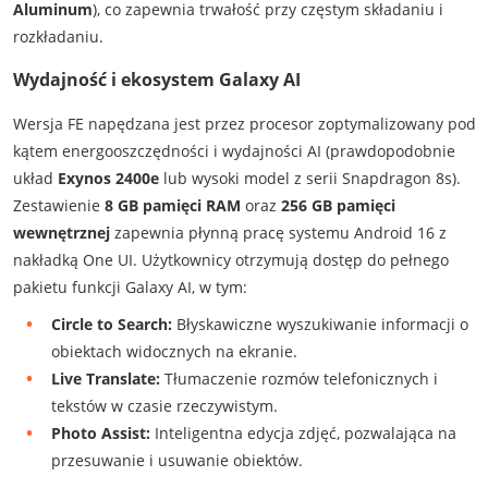
Aluminum
), co zapewnia trwałość przy częstym składaniu i
rozkładaniu.
Wydajność i ekosystem Galaxy AI
Wersja FE napędzana jest przez procesor zoptymalizowany pod
kątem energooszczędności i wydajności AI (prawdopodobnie
układ
Exynos 2400e
lub wysoki model z serii Snapdragon 8s).
Zestawienie
8 GB pamięci RAM
oraz
256 GB pamięci
wewnętrznej
zapewnia płynną pracę systemu Android 16 z
nakładką One UI. Użytkownicy otrzymują dostęp do pełnego
pakietu funkcji Galaxy AI, w tym:
Circle to Search:
Błyskawiczne wyszukiwanie informacji o
obiektach widocznych na ekranie.
Live Translate:
Tłumaczenie rozmów telefonicznych i
tekstów w czasie rzeczywistym.
Photo Assist:
Inteligentna edycja zdjęć, pozwalająca na
przesuwanie i usuwanie obiektów.