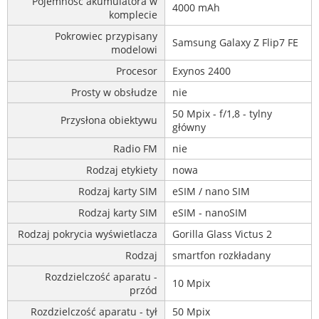
Pojemność akumulatora w
4000 mAh
komplecie
Pokrowiec przypisany
Samsung Galaxy Z Flip7 FE
modelowi
Procesor
Exynos 2400
Prosty w obsłudze
nie
50 Mpix - f/1,8 - tylny
Przysłona obiektywu
główny
Radio FM
nie
Rodzaj etykiety
nowa
Rodzaj karty SIM
eSIM / nano SIM
Rodzaj karty SIM
eSIM - nanoSIM
Rodzaj pokrycia wyświetlacza
Gorilla Glass Victus 2
Rodzaj
smartfon rozkładany
Rozdzielczość aparatu -
10 Mpix
przód
Rozdzielczość aparatu - tył
50 Mpix