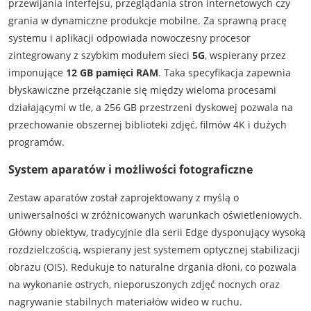
przewijania interfejsu, przeglądania stron internetowych czy
grania w dynamiczne produkcje mobilne. Za sprawną pracę
systemu i aplikacji odpowiada nowoczesny procesor
zintegrowany z szybkim modułem sieci
5G
, wspierany przez
imponujące
12 GB pamięci RAM
. Taka specyfikacja zapewnia
błyskawiczne przełączanie się między wieloma procesami
działającymi w tle, a 256 GB przestrzeni dyskowej pozwala na
przechowanie obszernej biblioteki zdjęć, filmów 4K i dużych
programów.
System aparatów i możliwości fotograficzne
Zestaw aparatów został zaprojektowany z myślą o
uniwersalności w zróżnicowanych warunkach oświetleniowych.
Główny obiektyw, tradycyjnie dla serii Edge dysponujący wysoką
rozdzielczością, wspierany jest systemem optycznej stabilizacji
obrazu (OIS). Redukuje to naturalne drgania dłoni, co pozwala
na wykonanie ostrych, nieporuszonych zdjęć nocnych oraz
nagrywanie stabilnych materiałów wideo w ruchu.