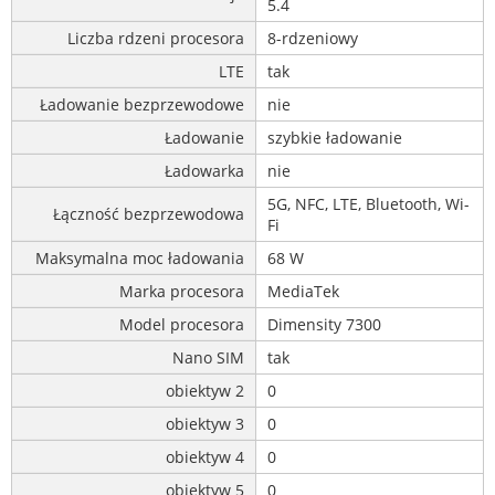
5.4
Liczba rdzeni procesora
8-rdzeniowy
LTE
tak
Ładowanie bezprzewodowe
nie
Ładowanie
szybkie ładowanie
Ładowarka
nie
5G, NFC, LTE, Bluetooth, Wi-
Łączność bezprzewodowa
Fi
Maksymalna moc ładowania
68 W
Marka procesora
MediaTek
Model procesora
Dimensity 7300
Nano SIM
tak
obiektyw 2
0
obiektyw 3
0
obiektyw 4
0
obiektyw 5
0