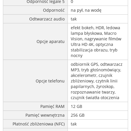
Odporność legale 5
0
Odporność
na pył, na wodę
Odtwarzacz audio
tak
efekt bokeh, HDR, ledowa
lampa błyskowa, Macro
Vision, nagrywanie filmów
Opcje aparatu
Ultra HD 4K, optyczna
stabilizacja obrazu, tryb
nocny
odbiornik GPS, odtwarzacz
MP3, tryb głośnomówiący,
akcelerometr, czujnik
Opcje telefonu
zbliżeniowy, czytnik linii
papilarnych, żyroskop,
rozpoznawanie twarzy,
czujnik światła otoczenia
Pamięć RAM
12 GB
Pamięć wewnętrzna
256 GB
Płatność zbliżeniowa (NFC)
tak