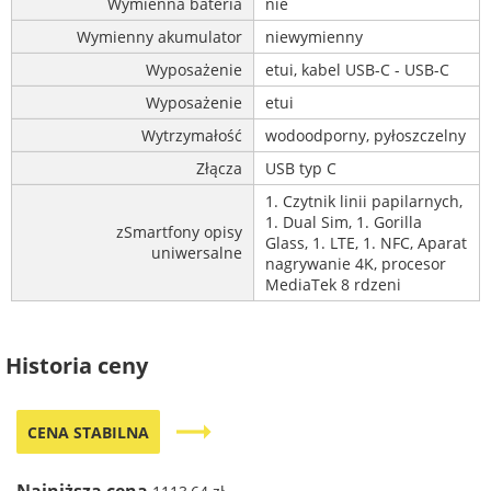
Wymienna bateria
nie
Wymienny akumulator
niewymienny
Wyposażenie
etui, kabel USB-C - USB-C
Wyposażenie
etui
Wytrzymałość
wodoodporny, pyłoszczelny
Złącza
USB typ C
1. Czytnik linii papilarnych,
1. Dual Sim, 1. Gorilla
zSmartfony opisy
Glass, 1. LTE, 1. NFC, Aparat
uniwersalne
nagrywanie 4K, procesor
MediaTek 8 rdzeni
Historia ceny
trending_flat
CENA STABILNA