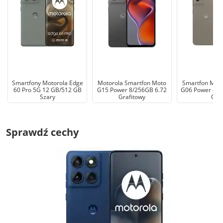
Smartfony Motorola Edge
Motorola Smartfon Moto
Smartfon Moto
60 Pro 5G 12 GB/512 GB
G15 Power 8/256GB 6.72
G06 Power 4/6
Szary
Grafitowy
Oak
Sprawdź cechy