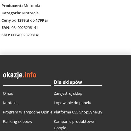
Producent:
Motorola
Kategoria:
Motorola
Ceny
od
1299 zł
do
1799 zł
EAN:
0840023298141
SKU:
00840023298141
Dla sklepów
O nas
Zarejestruj sklep
Kontakt
Logowanie do panelu
Program Wiarygodne Opinie
Platforma CSS ShopSynergy
Ranking sklepów
Kampanie produktowe
Google