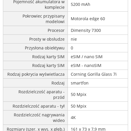
Pojemność akumulatora w
5200 mAh
komplecie
Pokrowiec przypisany
Motorola edge 60
modelowi
Procesor
Dimensity 7300
Prosty w obsłudze
nie
Przysłona obiektywu
0
Rodzaj karty SIM
eSIM / nano SIM
Rodzaj karty SIM
eSIM - nanoSIM
Rodzaj pokrycia wyświetlacza
Corning Gorilla Glass 7i
Rodzaj
smartfon
Rozdzielczość aparatu -
50 Mpix
przód
Rozdzielczość aparatu - tył
50 Mpix
Rozdzielczość nagrywania
4K
wideo
Rozmiary (szer. x wys. x głęb.)
161 x 73 x 7,9 mm