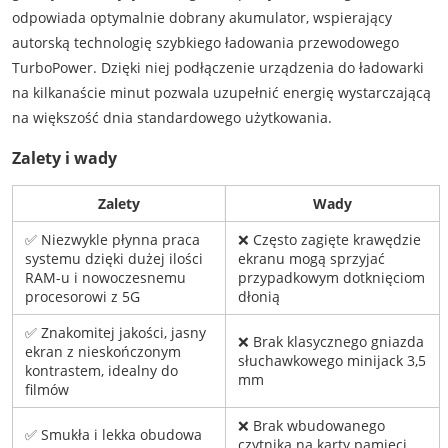
odpowiada optymalnie dobrany akumulator, wspierający
autorską technologię szybkiego ładowania przewodowego
TurboPower. Dzięki niej podłączenie urządzenia do ładowarki
na kilkanaście minut pozwala uzupełnić energię wystarczającą
na większość dnia standardowego użytkowania.
Zalety i wady
Zalety
Wady
✅ Niezwykle płynna praca
❌ Często zagięte krawędzie
systemu dzięki dużej ilości
ekranu mogą sprzyjać
RAM-u i nowoczesnemu
przypadkowym dotknięciom
procesorowi z 5G
dłonią
✅ Znakomitej jakości, jasny
❌ Brak klasycznego gniazda
ekran z nieskończonym
słuchawkowego minijack 3,5
kontrastem, idealny do
mm
filmów
❌ Brak wbudowanego
✅ Smukła i lekka obudowa
czytnika na karty pamięci