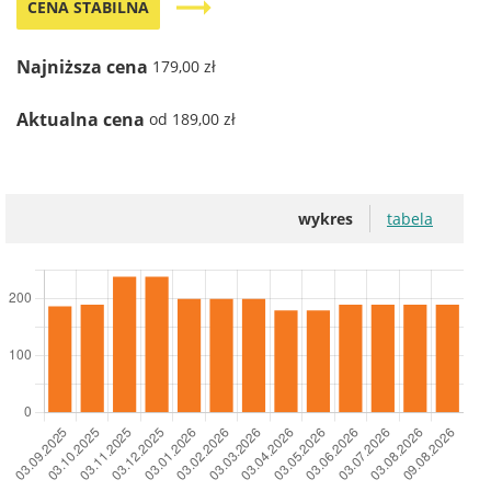
trending_flat
CENA STABILNA
Najniższa cena
179,00 zł
Aktualna cena
od 189,00 zł
wykres
tabela