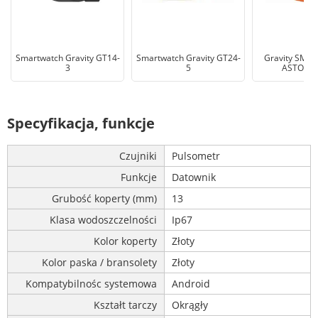
Smartwatch Gravity GT14-
Smartwatch Gravity GT24-
Gravity SM
3
5
ASTON G
Specyfikacja, funkcje
Czujniki
Pulsometr
Funkcje
Datownik
Grubość koperty (mm)
13
Klasa wodoszczelności
Ip67
Kolor koperty
Złoty
Kolor paska / bransolety
Złoty
Kompatybilnośc systemowa
Android
Kształt tarczy
Okrągły