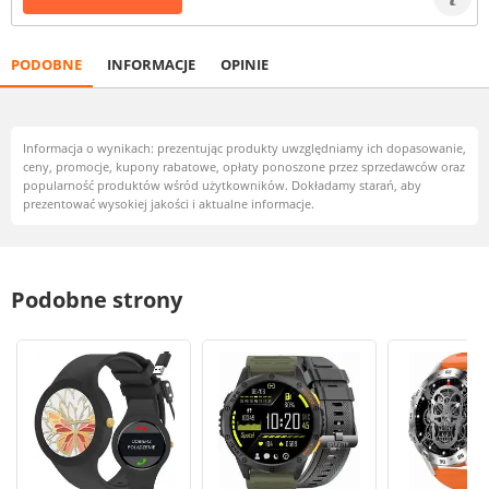
PODOBNE
INFORMACJE
OPINIE
Informacja o wynikach: prezentując produkty uwzględniamy ich dopasowanie,
ceny, promocje, kupony rabatowe, opłaty ponoszone przez sprzedawców oraz
popularność produktów wśród użytkowników. Dokładamy starań, aby
prezentować wysokiej jakości i aktualne informacje.
Podobne strony