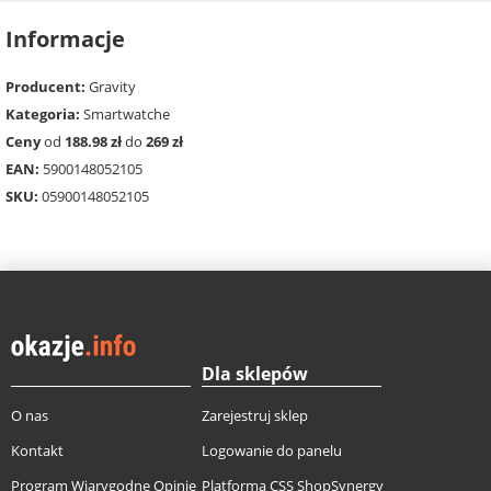
Informacje
Producent:
Gravity
Kategoria:
Smartwatche
Ceny
od
188.98 zł
do
269 zł
EAN:
5900148052105
SKU:
05900148052105
Dla sklepów
O nas
Zarejestruj sklep
Kontakt
Logowanie do panelu
Program Wiarygodne Opinie
Platforma CSS ShopSynergy