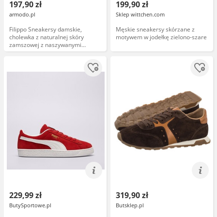
197,90 zł
199,90 zł
armodo.pl
Sklep wittchen.com
Filippo Sneakersy damskie,
Męskie sneakersy skórzane z
cholewka z naturalnej skóry
motywem w jodełkę zielono-szare
zamszowej z naszywanymi
panelami ze skóry licowej i
klasycznym sznurowaniem z
widocznymi przeszyciami
masywna bryła z grubą podeszwą,
taupe, DP6743/26
229,99 zł
319,90 zł
ButySportowe.pl
Butsklep.pl