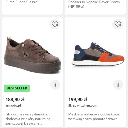
Puma Suede Classic
Sneakersy Nepeke Davor Brown
(NP109-a)
BESTSELLER
188,90 zł
199,90 zł
armodo.pl
Sklep wittchen.com
Filippo Sneakersy damskie,
Męskie sneakersy z odblaskową
cholewka ze skóry naturalnej
wstawką szaro-pomarańczowe
zamszowej klasyczne
sznurowanie na masywnej