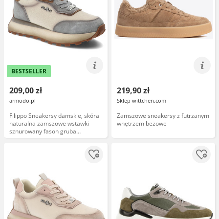
BESTSELLER
209,00 zł
219,90 zł
armodo.pl
Sklep wittchen.com
Filippo Sneakersy damskie, skóra
Zamszowe sneakersy z futrzanym
naturalna zamszowe wstawki
wnętrzem beżowe
sznurowany fason gruba
amortyzująca podeszwa okrągły
nosek, niebieskie, DP7754/26