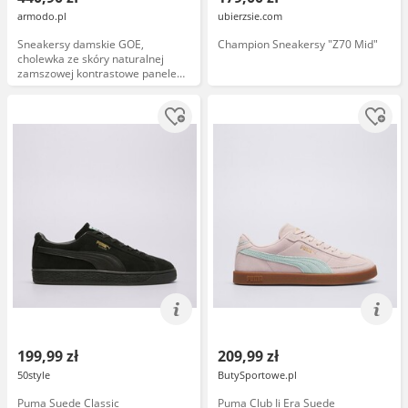
armodo.pl
ubierzsie.com
Sneakersy damskie GOE,
Champion Sneakersy "Z70 Mid"
cholewka ze skóry naturalnej
zamszowej kontrastowe panele
wiązanie klasyczne, fioletowe,
TT2N4026
199,99 zł
209,99 zł
50style
ButySportowe.pl
Puma Suede Classic
Puma Club Ii Era Suede