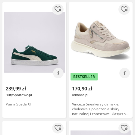
platformie, brązowe, DP3533/26
BESTSELLER
239,99 zł
170,90 zł
ButySportowe.pl
armodo.pl
Puma Suede Xl
Vinceza Sneakersy damskie,
cholewka z połączenia skóry
naturalnej i zamszowej klasyczne
wiązanie oraz praktyczny zamek
boczny, beżowe, 39970