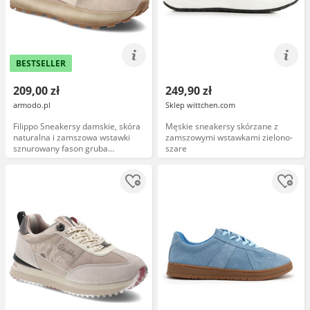
BESTSELLER
209,00 zł
249,90 zł
armodo.pl
Sklep wittchen.com
Filippo Sneakersy damskie, skóra
Męskie sneakersy skórzane z
naturalna i zamszowa wstawki
zamszowymi wstawkami zielono-
sznurowany fason gruba
szare
amortyzująca podeszwa
bieżnikowana podeszwa, beżowe,
DP7754/26