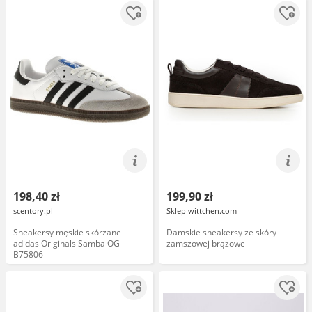
przy pięcie masywna podeszwa,
różowe, DP7498/26
198,40 zł
199,90 zł
scentory.pl
Sklep wittchen.com
Sneakersy męskie skórzane
Damskie sneakersy ze skóry
adidas Originals Samba OG
zamszowej brązowe
B75806