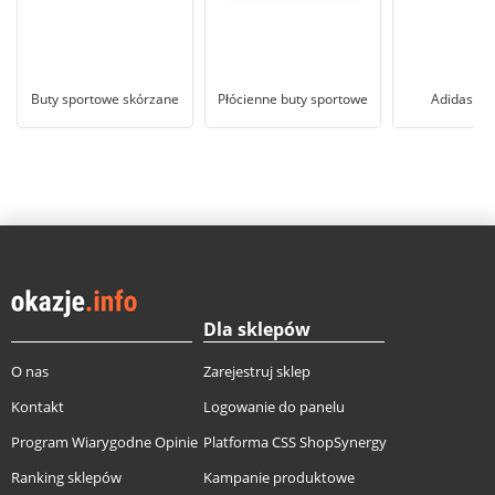
Buty sportowe skórzane
Płócienne buty sportowe
Adidasy Bi
Dla sklepów
O nas
Zarejestruj sklep
Kontakt
Logowanie do panelu
Program Wiarygodne Opinie
Platforma CSS ShopSynergy
Ranking sklepów
Kampanie produktowe