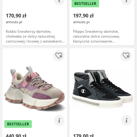
BESTSELLER
170,90 zł
197,90 zł
armodo.pl
armodo.pl
Kobbo Sneakersy damskie,
Filippo Sneakersy damskie,
cholewka ze skóry naturalnej
naturalna skóra zamszowa,
zamszowej i licowej z wstawkami
klasyczne sznurowanie
materiałowymi wiązanie na
kontrastowe wstawki gruba
grubszej podeszwie, brązowe,
podeszwa z bieżnikiem styl
66925
sportowo-casualowy, brązowe,
DP6743/26
BESTSELLER
440,90 zł
179,00 zł