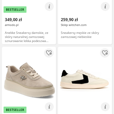
BESTSELLER
349,00 zł
259,90 zł
armodo.pl
Sklep wittchen.com
Anekke Sneakersy damskie, ze
Sneakersy męskie ze skóry
skóry naturalnej zamszowej
zamszowej niebieskie
sznurowanie lekka podeszwa
sportowy styl casual, białe, 42370-
482
BESTSELLER