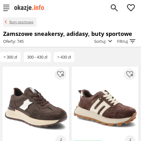
0
Buty sportowe
Zamszowe sneakersy, adidasy, buty sportowe
Oferty: 745
Sortuj
Filtruj
< 300 zł
300 - 430 zł
> 430 zł