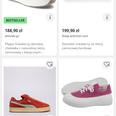
BESTSELLER
188,90 zł
199,90 zł
armodo.pl
Sklep wittchen.com
Filippo Sneakersy damskie,
Damskie sneakersy ze skóry
cholewka z naturalnej skóry
zamszowej bordowe
zamszowej z klasycznym
sznurowaniem i subtelnymi
przeszyciami, masywna platforma
o płynnej linii z delikatnie
zaznaczonym przodem, beżowe
DP6795/26