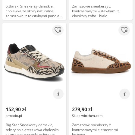
S.Barski Sneakersy damskie,
Zamszowe sneakersy z
cholewka ze skóry naturalnej
kontrastowymi wstawkami z
zamszowej z tekstylnymi panelami
ekoskóry żółto - białe
kontrastowe wstawki boczne
klasyczne sznurowanie
profilowana bryła masywna
podeszwa bieżnikowana wyraźnie
zaznaczony nosek, beżowe, LR61-
7071
152,90 zł
279,90 zł
armodo.pl
Sklep wittchen.com
Big Star Sneakersy damskie,
Zamszowe sneakersy z
tekstylna siateczkowa cholewka
kontrastowymi elementami
zamszowe wstawki zwierzęcy
beżowe