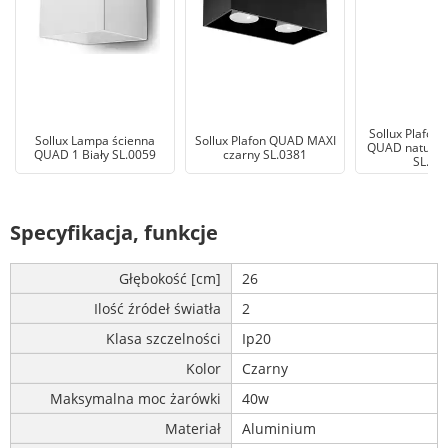
Sollux Plafon
Sollux Lampa ścienna
Sollux Plafon QUAD MAXI
QUAD natural
QUAD 1 Biały SL.0059
czarny SL.0381
SL.04
Specyfikacja, funkcje
Głębokość [cm]
26
Ilość źródeł światła
2
Klasa szczelności
Ip20
Kolor
Czarny
Maksymalna moc żarówki
40w
Materiał
Aluminium