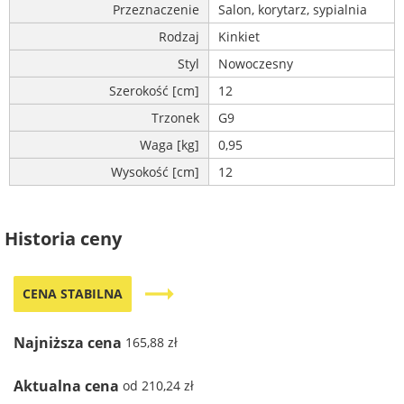
Przeznaczenie
Salon, korytarz, sypialnia
Rodzaj
Kinkiet
Styl
Nowoczesny
Szerokość [cm]
12
Trzonek
G9
Waga [kg]
0,95
Wysokość [cm]
12
Historia ceny
trending_flat
CENA STABILNA
Najniższa cena
165,88 zł
Aktualna cena
od 210,24 zł