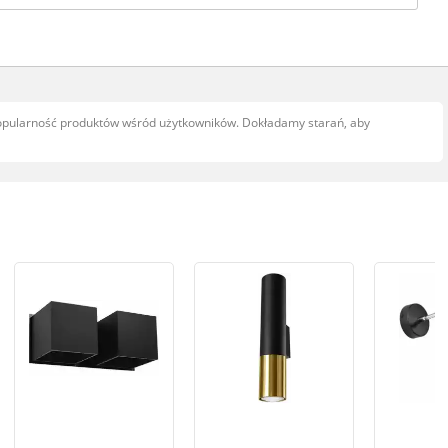
popularność produktów wśród użytkowników. Dokładamy starań, aby