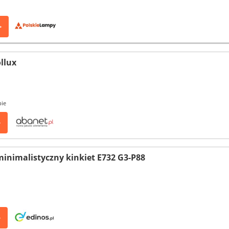
>
ollux
pie
>
inimalistyczny kinkiet E732 G3-P88
>