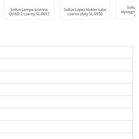
Sollux 
Sollux Lampa ścienna
Sollux Lopez kinkiet tuba
wysięgnik
QUAD 2 czarny SL.0657
czarno złoty SL.0950
SL