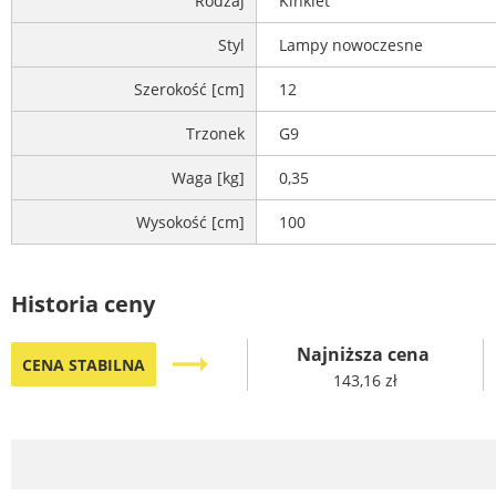
Rodzaj
Kinkiet
Styl
Lampy nowoczesne
Szerokość [cm]
12
Trzonek
G9
Waga [kg]
0,35
Wysokość [cm]
100
Historia ceny
Najniższa cena
trending_flat
CENA STABILNA
143,16 zł