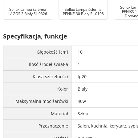
Sollux La
Sollux Lampa ścienna
Sollux Lampa ścienna
FENIKS 1
LAGOS 2 Biały SL.0326
PENNE 30 Biały SL.0108
Drewno
Specyfikacja, funkcje
Głębokość [cm]
10
Ilość źródeł światła
1
Klasa szczelności
Ip20
Kolor
Biały
Maksymalna moc żarówki
40w
Materiał
Szkło
Przeznaczenie
Salon, kuchnia, korytarz, sypi