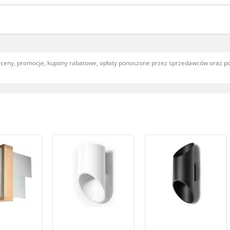
, ceny, promocje, kupony rabatowe, opłaty ponoszone przez sprzedawców oraz 