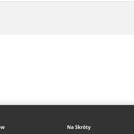
ów
Na Skróty