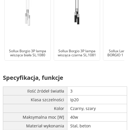
Sollux Borgio 3P lampa
Sollux Borgio 3P lampa
Sollux Lampa
wisząca biała SL.1080
wisząca czarna SL.1081
BORGIO 1 biał
Specyfikacja, funkcje
Ilość źródeł światła
3
Klasa szczelności
Ip20
Kolor
Czarny, szary
Maksymalna moc [W]
40w
Materiał wykonania
Stal, beton