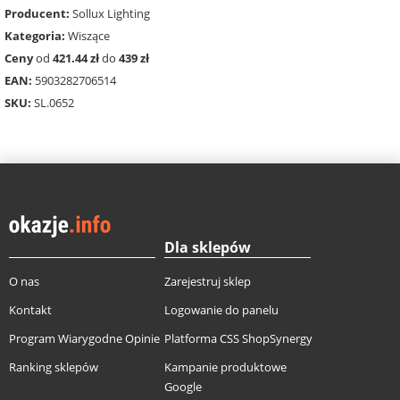
Producent:
Sollux Lighting
Kategoria:
Wiszące
Ceny
od
421.44 zł
do
439 zł
EAN:
5903282706514
SKU:
SL.0652
Dla sklepów
O nas
Zarejestruj sklep
Kontakt
Logowanie do panelu
Program Wiarygodne Opinie
Platforma CSS ShopSynergy
Ranking sklepów
Kampanie produktowe
Google