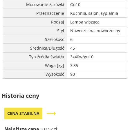
Mocowanie żarówki
Gu10
Przeznaczenie
Kuchnia, salon, sypialnia
Rodzaj
Lampa wisząca
Styl
Nowoczesna, nowoczesny
Szerokość
6
Średnica/Długość
45
Typ źródła światła
3x40w/gu10
Waga [kg]
3,35
Wysokość
90
Historia ceny
trending_flat
CENA STABILNA
Najniższa cena
332,52 zł