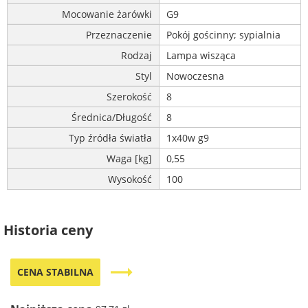
Mocowanie żarówki
G9
Przeznaczenie
Pokój gościnny; sypialnia
Rodzaj
Lampa wisząca
Styl
Nowoczesna
Szerokość
8
Średnica/Długość
8
Typ źródła światła
1x40w g9
Waga [kg]
0,55
Wysokość
100
Historia ceny
trending_flat
CENA STABILNA