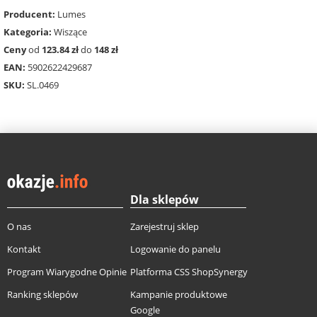
Producent:
Lumes
Kategoria:
Wiszące
Ceny
od
123.84 zł
do
148 zł
EAN:
5902622429687
SKU:
SL.0469
Dla sklepów
O nas
Zarejestruj sklep
Kontakt
Logowanie do panelu
Program Wiarygodne Opinie
Platforma CSS ShopSynergy
Ranking sklepów
Kampanie produktowe
Google