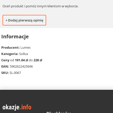
Oceń produkt i pomóż innym klientom w wyborze.
+ Dodaj pierwszą opinię
Informacje
Producent:
Lumes
Kategoria:
Sollux
Ceny
od
191.04 zł
do
228 zł
EAN:
5902622425696
SKU:
SL.0067