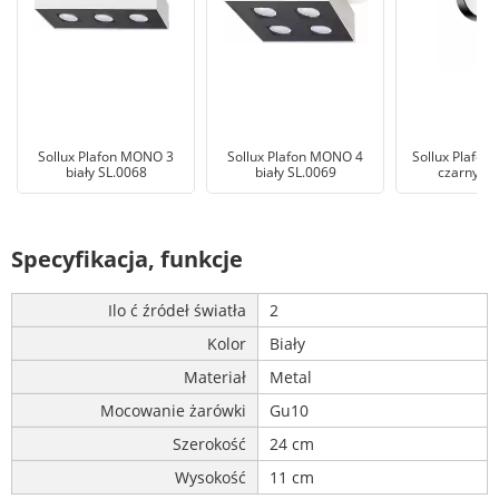
Sollux Plafon MONO 3
Sollux Plafon MONO 4
Sollux Plafon
biały SL.0068
biały SL.0069
czarny SL
Specyfikacja, funkcje
Ilo ć źródeł światła
2
Kolor
Biały
Materiał
Metal
Mocowanie żarówki
Gu10
Szerokość
24 cm
Wysokość
11 cm