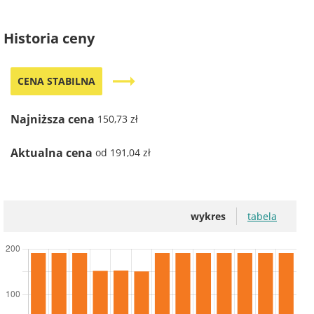
Historia ceny
trending_flat
CENA STABILNA
Najniższa cena
150,73 zł
Aktualna cena
od 191,04 zł
wykres
tabela