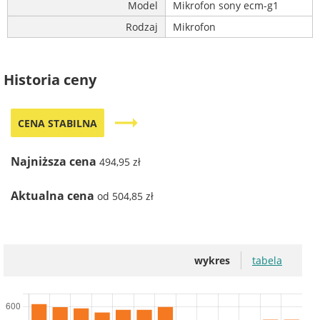
Model
Mikrofon sony ecm-g1
Rodzaj
Mikrofon
Historia ceny
trending_flat
CENA STABILNA
Najniższa cena
494,95 zł
Aktualna cena
od 504,85 zł
wykres
tabela