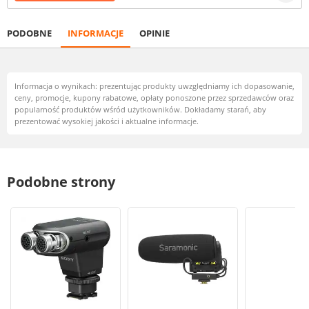
PODOBNE
INFORMACJE
OPINIE
Informacja o wynikach: prezentując produkty uwzględniamy ich dopasowanie,
ceny, promocje, kupony rabatowe, opłaty ponoszone przez sprzedawców oraz
popularność produktów wśród użytkowników. Dokładamy starań, aby
prezentować wysokiej jakości i aktualne informacje.
Podobne strony