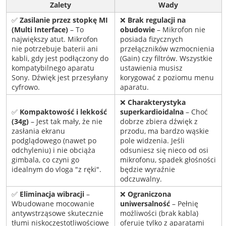
Zalety
Wady
✅
Zasilanie przez stopkę MI
❌
Brak regulacji na
(Multi Interface)
– To
obudowie
– Mikrofon nie
największy atut. Mikrofon
posiada fizycznych
nie potrzebuje baterii ani
przełączników wzmocnienia
kabli, gdy jest podłączony do
(Gain) czy filtrów. Wszystkie
kompatybilnego aparatu
ustawienia musisz
Sony. Dźwięk jest przesyłany
korygować z poziomu menu
cyfrowo.
aparatu.
❌
Charakterystyka
✅
Kompaktowość i lekkość
superkardioidalna
– Choć
(34g)
– Jest tak mały, że nie
dobrze zbiera dźwięk z
zasłania ekranu
przodu, ma bardzo wąskie
podglądowego (nawet po
pole widzenia. Jeśli
odchyleniu) i nie obciąża
odsuniesz się nieco od osi
gimbala, co czyni go
mikrofonu, spadek głośności
idealnym do vloga "z ręki".
będzie wyraźnie
odczuwalny.
✅
Eliminacja wibracji
–
❌
Ograniczona
Wbudowane mocowanie
uniwersalność
– Pełnię
antywstrząsowe skutecznie
możliwości (brak kabla)
tłumi niskoczęstotliwościowe
oferuje tylko z aparatami