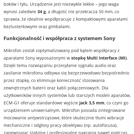
boków i tyłu. Urządzenie jest niezwykle lekkie – jego waga
wynosi zaledwie
34 g
, a długość nie przekracza 50 mm, co
sprawia, że idealnie współpracuje z kompaktowymi aparatami
bezlusterkowymi oraz gimbalami.
Funkcjonalność i współpraca z systemem Sony
Mikrofon został zoptymalizowany pod kątem współpracy z
aparatami Sony wyposażonymi w
stopkę Multi Interface (MI)
.
Dzięki temu rozwiązaniu przesyłanie sygnału audio oraz
zasilanie mikrofonu odbywa się bezprzewodowo bezpośrednio
przez stopkę, co eliminuje konieczność stosowania
zewnętrznych baterii oraz kabli połączeniowych. Dla
użytkowników innych systemów lub starszych modeli aparatów,
ECM-G1 oferuje standardowe wyjście
jack 3,5 mm
, co czyni go
urządzeniem uniwersalnym. Mikrofon posiada zintegrowane
mocowanie antywstrząsowe, które skutecznie tłumi wibracje
mechaniczne i odgłosy pracy obiektywu (np. autofocusa),
zapewniając stabilne i profesjonalne nagrania nawet podczas