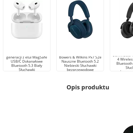
Apple AirPods Pro 2
Sennheise
generacji z etui MagSafe
Bowers & Wilkins Px7 S2e
4 Wirele
USB/C Dokanałowe
Nauszne Bluetooth 5.2
Bluetooth
Bluetooth 5.3 Biały
Niebieski Słuchawki
Słuc
Słuchawki
bezprzewodowe
bezprz
bezprzewodowe
Opis produktu