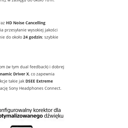
oraz
HD Noise Cancelling
ia przesyłanie wysokiej jakości
znie do około
24 godzin
; szybkie
nom (w tym dual feedback) i dobrej
namic Driver X
, co zapewnia
cje takie jak
DSEE Extreme
ikację Sony Headphones Connect.