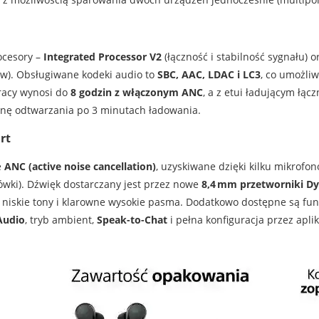
ocesory –
Integrated Processor V2
(łączność i stabilność sygnału) 
w). Obsługiwane kodeki audio to
SBC, AAC, LDAC i LC3
, co umożliw
racy wynosi do
8 godzin z włączonym ANC
, a z etui ładującym łąc
nę odtwarzania po 3 minutach ładowania.
rt
e
ANC (active noise cancellation)
, uzyskiwane dzięki kilku mikrofo
ówki). Dźwięk dostarczany jest przez nowe
8,4 mm przetworniki Dy
niskie tony i klarowne wysokie pasma. Dodatkowo dostępne są funk
Audio
, tryb ambient,
Speak-to-Chat
i pełna konfiguracja przez apl