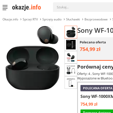
Okazje.info
Sprzęt RTV
Sprzęty audio
Słuchawki
Bezprzewodowe
Sony WF-10
Polecana oferta
754,99 zł
Porównaj cen
Oferty: 4
, Sony WF-100
Wyposażone w Bluetoo.
POLECANA OFERTA
Sony WF-1000XM
754,99 zł
Darmowa dostawa