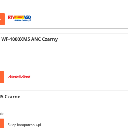
>
 WF-1000XM5 ANC Czarny
>
5 Czarne
pie
>
Sklep komputronik.pl