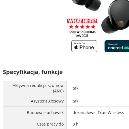
Specyfikacja, funkcje
Aktywna redukcja szumów
tak
(ANC)
Asystent głosowy
tak
Budowa słuchawek
dokanałowe, True Wireless
Czas pracy do
8 h