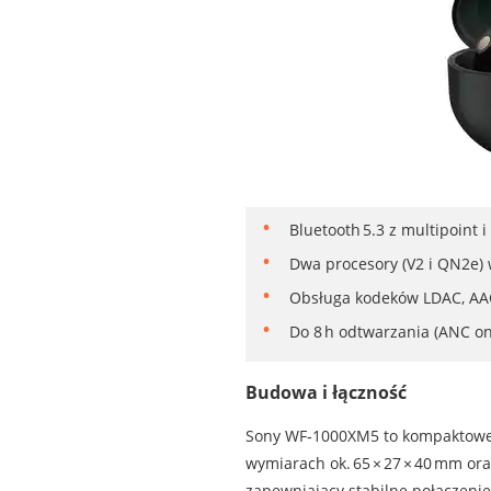
Bluetooth 5.3 z multipoint i
Dwa procesory (V2 i QN2e) 
Obsługa kodeków LDAC, AAC
Do 8 h odtwarzania (ANC on)
Budowa i łączność
Sony WF‑1000XM5 to kompaktowe s
wymiarach ok. 65 × 27 × 40 mm ora
zapewniający stabilne połączenie