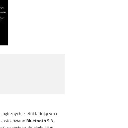
ogicznych, z etui ładującym o
ci zastosowano
Bluetooth 5.3
,
t), w zasięgu do około 10 m.