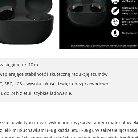
 zasięgiem ok. 10 m.
wspierające stabilność i skuteczną redukcję szumów.
, SBC, LC3 – wysoka jakość dźwięku bezprzewodowo.
, do 24 h z etui, szybkie ładowanie.
łuchawki typu in-ear, wykonane z wykorzystaniem materiałów ekol
z lekkimi słuchawkami (~6 g każda, etui ~38 g). W zakresie łącznoś
 z możliwością sparowania dwóch urządzeń jednocześnie (multipoin