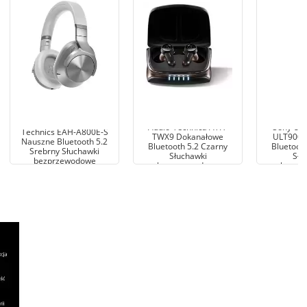
Audio-Technica ATH-
Sony UL
Technics EAH-A800E-S
TWX9 Dokanałowe
ULT900N
Nauszne Bluetooth 5.2
Bluetooth 5.2 Czarny
Bluetoot
Srebrny Słuchawki
Słuchawki
Słu
bezprzewodowe
bezprzewodowe
bezpr