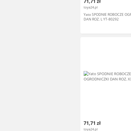
71,71 zł
toya24.pl
Yato SPODNIE ROBOCZE OG
DAN ROZ. L YT-80292
71,71 zł
toya24.pl