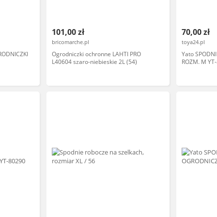
101,00 zł
70,00 zł
bricomarche.pl
toya24.pl
RODNICZKI
Ogrodniczki ochronne LAHTI PRO
Yato SPODN
L40604 szaro-niebieskie 2L (54)
ROZM. M YT