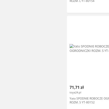
ROZM. L YT-80154
71,71 zł
toya24.pl
Yato SPODNIE ROBOCZE OG
ROZM. S YT-80152