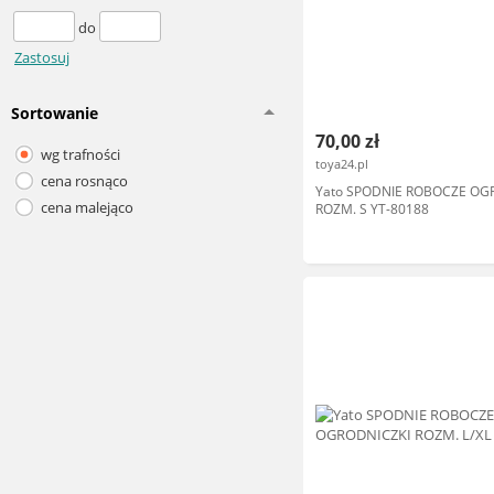
do
Zastosuj
Sortowanie
70,00 zł
wg trafności
toya24.pl
cena rosnąco
Yato SPODNIE ROBOCZE OG
cena malejąco
ROZM. S YT-80188