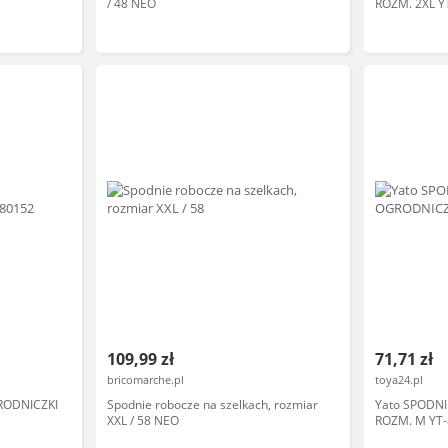
/ 48 NEO
ROZM. 2XL Y
109,99 zł
71,71 zł
bricomarche.pl
toya24.pl
RODNICZKI
Spodnie robocze na szelkach, rozmiar
Yato SPODN
XXL / 58 NEO
ROZM. M YT