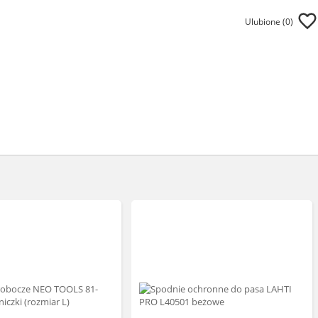
Ulubione (
0
)