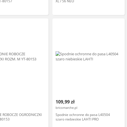
T-80157
XL / 56 NEO
109,99 zł
bricomarche.pl
IE ROBOCZE OGRODNICZKI
Spodnie ochronne do pasa L40504
-80153
szaro niebieskie LAHTI PRO