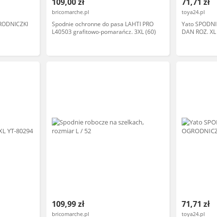
109,00 zł
71,71 zł
bricomarche.pl
toya24.pl
RODNICZKI
Spodnie ochronne do pasa LAHTI PRO
Yato SPODN
L40503 grafitowo-pomarańcz. 3XL (60)
DAN ROZ. XL
109,99 zł
71,71 zł
bricomarche.pl
toya24.pl