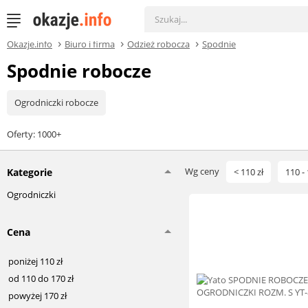
Okazje.info
Biuro i firma
Odzież robocza
Spodnie
Spodnie robocze
Ogrodniczki robocze
Oferty: 1000+
Wg ceny
Kategorie
< 110 zł
110 - 
Ogrodniczki
Cena
poniżej 110 zł
od 110 do 170 zł
powyżej 170 zł