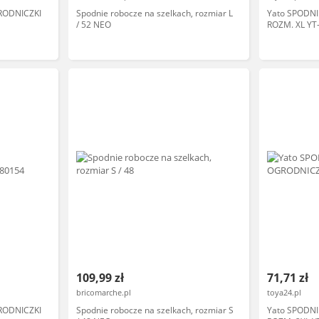
RODNICZKI
Spodnie robocze na szelkach, rozmiar L
Yato SPODN
/ 52 NEO
ROZM. XL YT
109,99 zł
71,71 zł
bricomarche.pl
toya24.pl
RODNICZKI
Spodnie robocze na szelkach, rozmiar S
Yato SPODN