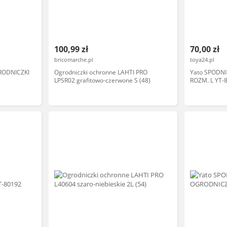
100,99 zł
70,00 zł
bricomarche.pl
toya24.pl
RODNICZKI
Ogrodniczki ochronne LAHTI PRO
Yato SPODN
LPSR02 grafitowo-czerwone S (48)
ROZM. L YT-