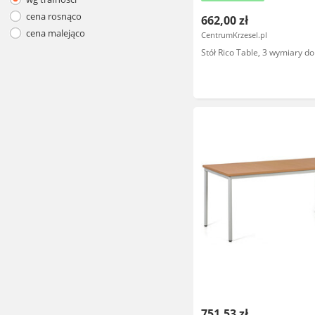
cena rosnąco
662,00 zł
cena malejąco
CentrumKrzesel.pl
Stół Rico Table, 3 wymiary d
751,53 zł