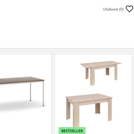
Ulubione (
0
)
BESTSELLER