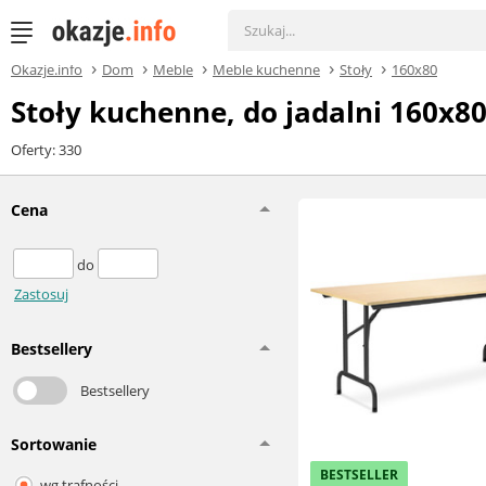
Okazje.info
Dom
Meble
Meble kuchenne
Stoły
160x80
Stoły kuchenne, do jadalni 160x8
Oferty: 330
Cena
do
Zastosuj
Bestsellery
Bestsellery
Sortowanie
BESTSELLER
wg trafności