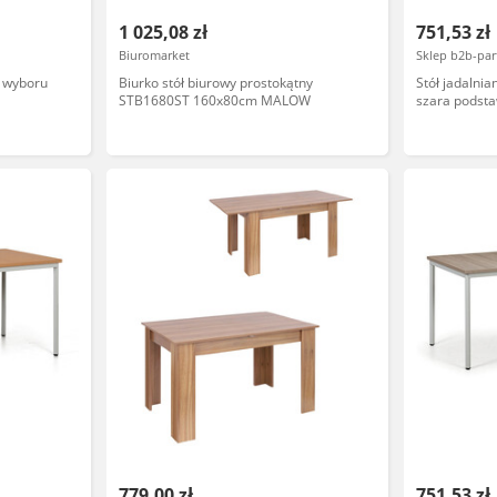
1 025,08 zł
751,53 zł
Biuromarket
Sklep b2b-par
o wyboru
Biurko stół biurowy prostokątny
Stół jadalnia
STB1680ST 160x80cm MALOW
szara podsta
779,00 zł
751,53 zł