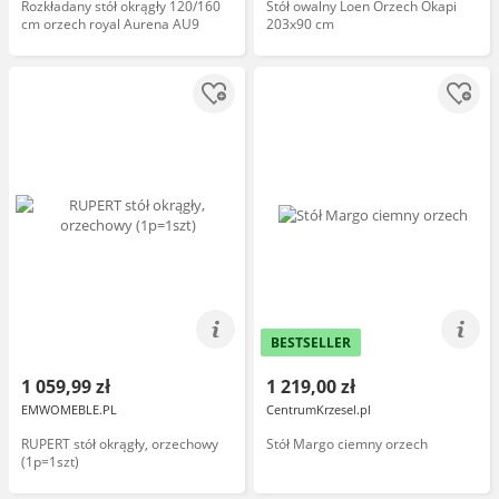
Rozkładany stół okrągły 120/160
Stół owalny Loen Orzech Okapi
cm orzech royal Aurena AU9
203x90 cm
BESTSELLER
1 059,99 zł
1 219,00 zł
EMWOMEBLE.PL
CentrumKrzesel.pl
RUPERT stół okrągły, orzechowy
Stół Margo ciemny orzech
(1p=1szt)