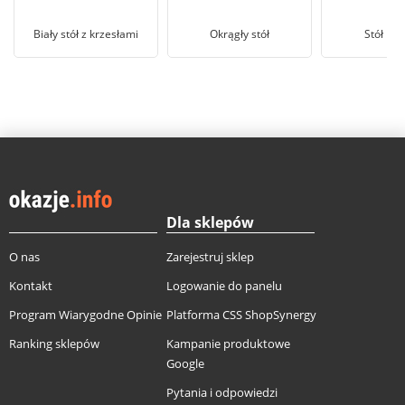
Biały stół z krzesłami
Okrągły stół
Stół 12
Dla sklepów
O nas
Zarejestruj sklep
Kontakt
Logowanie do panelu
Program Wiarygodne Opinie
Platforma CSS ShopSynergy
Ranking sklepów
Kampanie produktowe
Google
Pytania i odpowiedzi