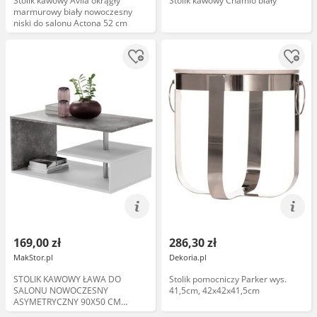
Stolik kawowy Avila okrągły
Stolik kawowy Chamlo biały
marmurowy biały nowoczesny
niski do salonu Actona 52 cm
169,00 zł
286,30 zł
MakStor.pl
Dekoria.pl
STOLIK KAWOWY ŁAWA DO
Stolik pomocniczy Parker wys.
SALONU NOWOCZESNY
41,5cm, 42x42x41,5cm
ASYMETRYCZNY 90X50 CM
BIAŁY+BETON