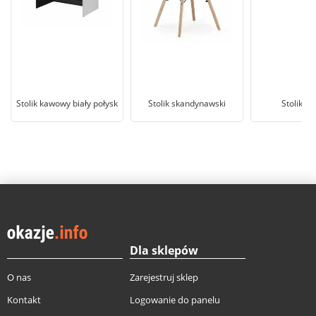
Stolik kawowy biały połysk
Stolik skandynawski
Stolik o
Dla sklepów
O nas
Zarejestruj sklep
Kontakt
Logowanie do panelu