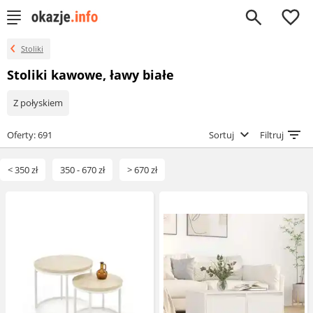
0
Stoliki
Stoliki kawowe, ławy białe
Z połyskiem
Oferty: 691
Sortuj
Filtruj
< 350 zł
350 - 670 zł
> 670 zł