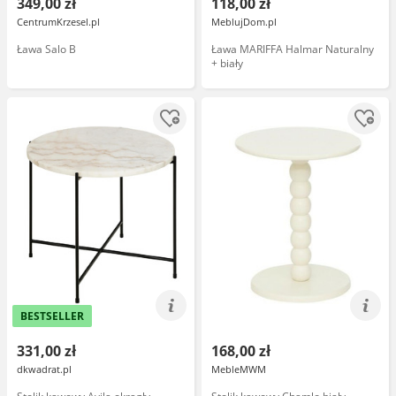
349,00 zł
118,00 zł
CentrumKrzesel.pl
MeblujDom.pl
Ława Salo B
Ława MARIFFA Halmar Naturalny
+ biały
BESTSELLER
331,00 zł
168,00 zł
dkwadrat.pl
MebleMWM