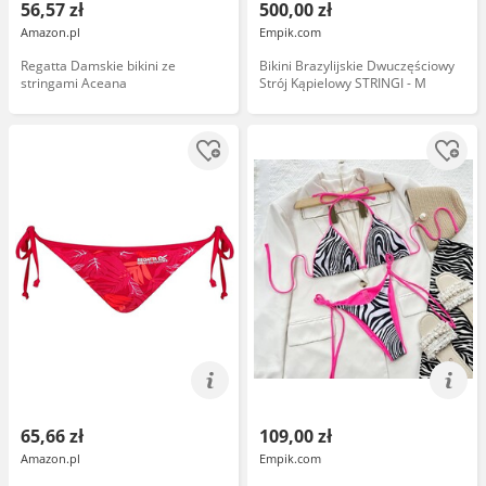
56,57 zł
500,00 zł
Amazon.pl
Empik.com
Regatta Damskie bikini ze
Bikini Brazylijskie Dwuczęściowy
stringami Aceana
Strój Kąpielowy STRINGI - M
65,66 zł
109,00 zł
Amazon.pl
Empik.com