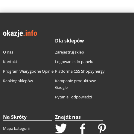
Dla sklepów
O nas
Zarejestruj sklep
Kontakt
Logowanie do panelu
Program Wiarygodne Opinie
Platforma CSS ShopSynergy
Ranking sklepów
Kampanie produktowe
Google
Pytania i odpowiedzi
Na Skróty
Znajdź nas
Mapa kategorii