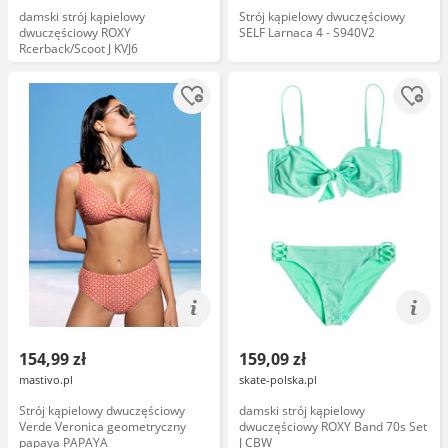
damski strój kąpielowy
Strój kąpielowy dwuczęściowy
dwuczęściowy ROXY
SELF Larnaca 4 - S940V2
Rcerback/Scoot J KVJ6
154,99 zł
159,09 zł
mastivo.pl
skate-polska.pl
Strój kąpielowy dwuczęściowy
damski strój kąpielowy
Verde Veronica geometryczny
dwuczęściowy ROXY Band 70s Set
papaya PAPAYA
J CBW