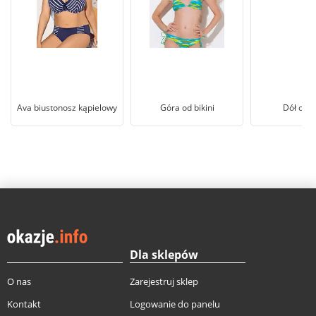
Ava biustonosz kąpielowy
Góra od bikini
Dół od b
Dla sklepów
O nas
Zarejestruj sklep
Kontakt
Logowanie do panelu