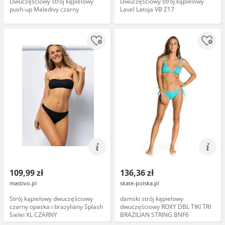
Dwuczęściowy strój kąpielowy
Dwuczęściowy strój kąpielowy
push-up Maledivy czarny
Lavel Latoja VB Z17
109,99 zł
136,36 zł
mastivo.pl
skate-polska.pl
Strój kąpielowy dwuczęściowy
damski strój kąpielowy
czarny opaska i brazyliany Splash
dwuczęściowy ROXY DBL TIKI TRI
Sielei XL CZARNY
BRAZILIAN STRING BNF6