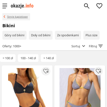
0
Stroje kąpielowe
Bikini
Góry od bikini
Doły od bikini
Ze spodenkami
Plus size
Oferty: 1000+
Sortuj
Filtruj
< 100 zł
100 - 140 zł
> 140 zł