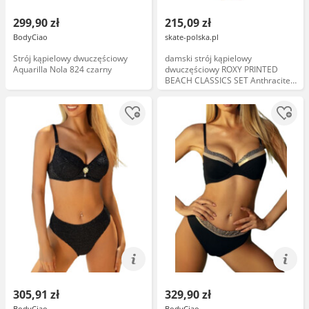
299,90 zł
215,09 zł
BodyCiao
skate-polska.pl
Strój kąpielowy dwuczęściowy
damski strój kąpielowy
Aquarilla Nola 824 czarny
dwuczęściowy ROXY PRINTED
BEACH CLASSICS SET Anthracite
Praslin S - KVJ7
305,91 zł
329,90 zł
BodyCiao
BodyCiao