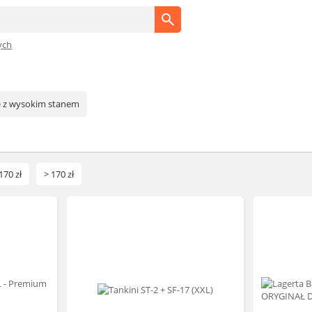
ych
we z wysokim stanem
170 zł
> 170 zł