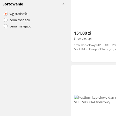
Sortowanie
wg trafności
cena rosnąco
cena malejąco
151,00 zł
Snowbitch.pl
strój kąpielowy RIP CURL - 
Surf D-Dd Deep V Black (90) 
XXL