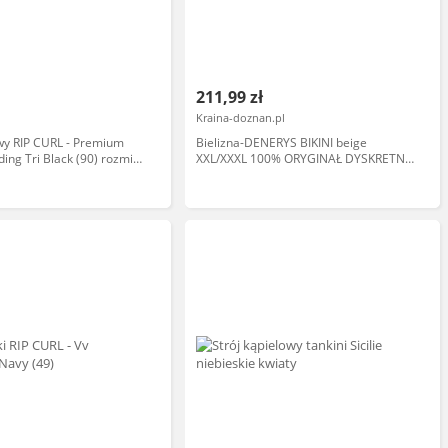
211,99 zł
Kraina-doznan.pl
owy RIP CURL - Premium
Bielizna-DENERYS BIKINI beige
ding Tri Black (90) rozmiar:
XXL/XXXL 100% ORYGINAŁ DYSKRETNA
PRZESYŁKA