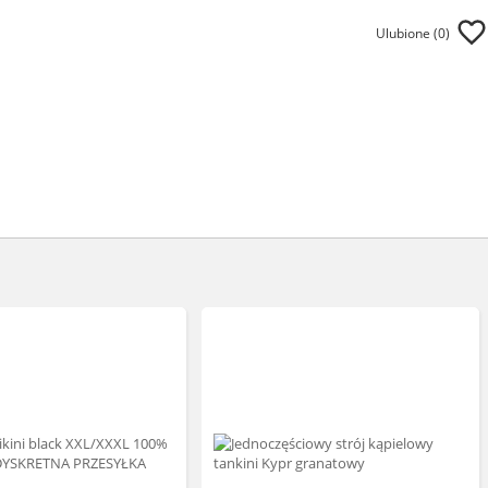
Ulubione (
0
)