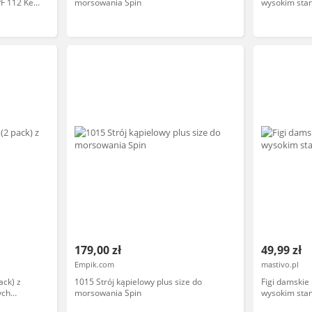
F 112 Key
morsowania Spin
wysokim stan
218 Key BE
179,00 zł
49,99 zł
Empik.com
mastivo.pl
ack) z
1015 Strój kąpielowy plus size do
Figi damskie
ych
morsowania Spin
wysokim stan
gawkami
koronkowymi