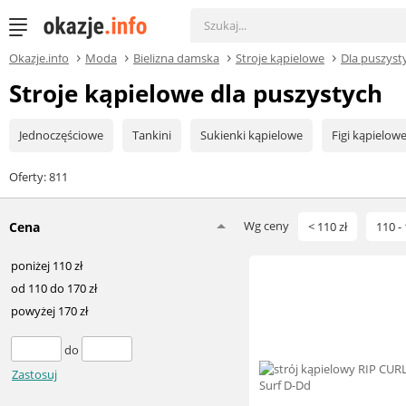
Okazje.info
Moda
Bielizna damska
Stroje kąpielowe
Dla puszyst
Stroje kąpielowe dla puszystych
Jednoczęściowe
Tankini
Sukienki kąpielowe
Figi kąpielo
Oferty: 811
Wg ceny
Cena
< 110 zł
110 - 
poniżej 110 zł
od 110 do 170 zł
powyżej 170 zł
do
Zastosuj