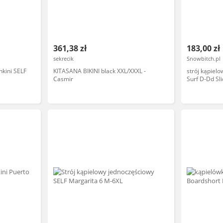
361,38 zł
183,00 zł
sekrecik
Snowbitch.pl
nkini SELF
KITASANA BIKINI black XXL/XXXL -
strój kąpiel
Casmir
Surf D-Dd Sli
XXL