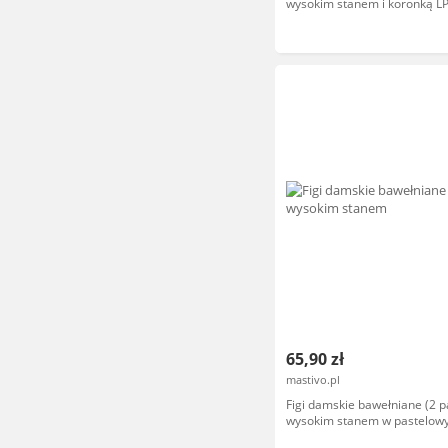
wysokim stanem i koronką LP
BEŻOWY
65,90 zł
mastivo.pl
Figi damskie bawełniane (2 p
wysokim stanem w pastelow
kolorach z koronkowymi no