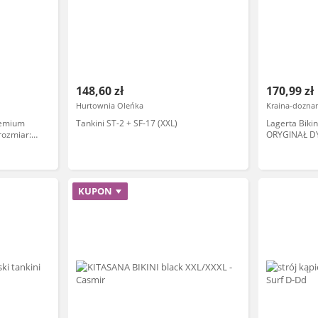
148,60 zł
170,99 zł
Hurtownia Oleńka
Kraina-doznan
Premium
Tankini ST-2 + SF-17 (XXL)
Lagerta Biki
rozmiar:
ORYGINAŁ D
KUPON