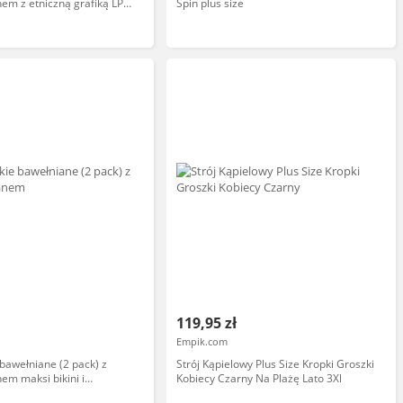
em z etniczną grafiką LPF
Spin plus size
ŻOWY/RÓŻOWY M
119,95 zł
Empik.com
 bawełniane (2 pack) z
Strój Kąpielowy Plus Size Kropki Groszki
em maksi bikini i
Kobiecy Czarny Na Plażę Lato 3Xl
 nogawkami LPF 783 Key