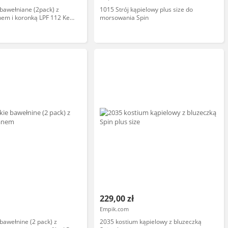
 bawełniane (2pack) z
1015 Strój kąpielowy plus size do
em i koronką LPF 112 Key
morsowania Spin
229,00 zł
Empik.com
 bawełnine (2 pack) z
2035 kostium kąpielowy z bluzeczką