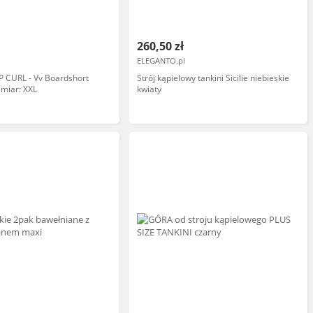
260,50 zł
ELEGANTO.pl
IP CURL - Vv Boardshort
Strój kąpielowy tankini Sicilie niebieskie
zmiar: XXL
kwiaty