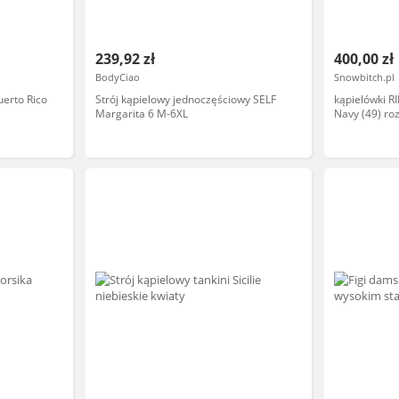
239,92 zł
400,00 zł
BodyCiao
Snowbitch.pl
uerto Rico
Strój kąpielowy jednoczęściowy SELF
kąpielówki R
Margarita 6 M-6XL
Navy (49) ro