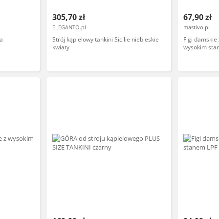
305,70 zł
67,90 zł
ELEGANTO.pl
mastivo.pl
ka
Strój kąpielowy tankini Sicilie niebieskie
Figi damskie
kwiaty
wysokim stan
Key BEŻOW