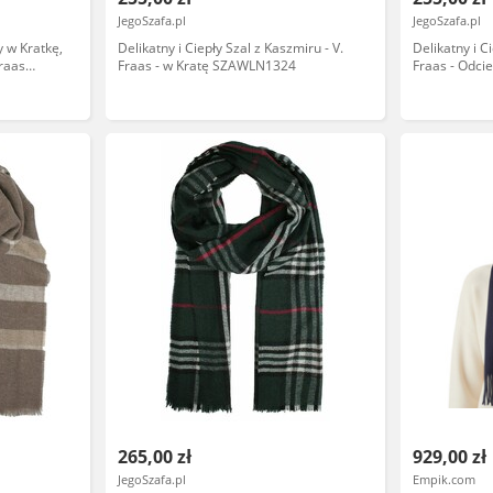
JegoSzafa.pl
JegoSzafa.pl
y w Kratkę,
Delikatny i Ciepły Szal z Kaszmiru - V.
Delikatny i C
Fraas
Fraas - w Kratę SZAWLN1324
Fraas - Odc
265,00 zł
929,00 zł
JegoSzafa.pl
Empik.com