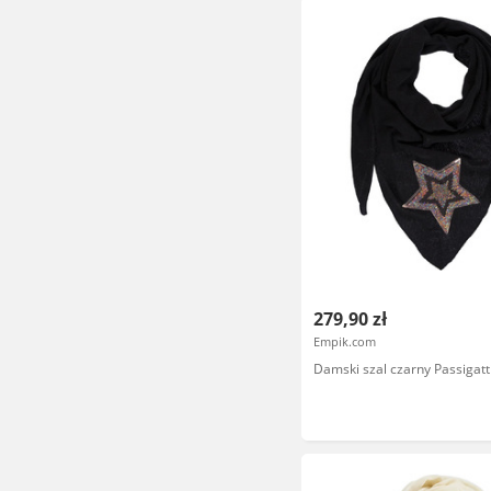
279,90 zł
Empik.com
Damski szal czarny Passigatt