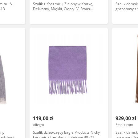
miru - V.
Szalik z Kaszmiru, Zielony w Kratkę,
Szalik damsk
313
Delikatny, Miękki, Ciepły -V. Fraas
granatowy z 
SZAWLN1194
119,00 zł
929,00 zł
Allegro
Empik.com
any
Szalik dziewczęcy Eagle Products Nicky
Szalik damsk
rędzlami
kaszmir z frędzlami fioletowy 80x22
brązowy z fr