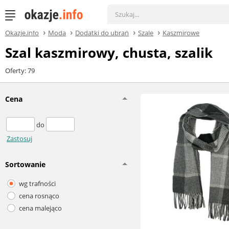
Okazje.info
Moda
Dodatki do ubrań
Szale
Kaszmirowe
Szal kaszmirowy, chusta, szalik
Oferty: 79
Cena
do
Zastosuj
Sortowanie
wg trafności
cena rosnąco
cena malejąco