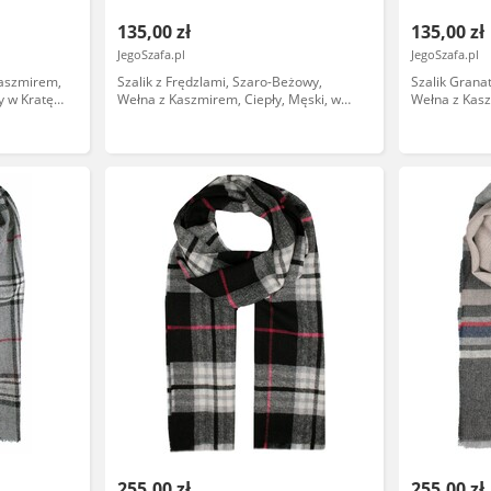
135,00 zł
135,00 zł
JegoSzafa.pl
JegoSzafa.pl
Kaszmirem,
Szalik z Frędzlami, Szaro-Beżowy,
Szalik Gran
y w Kratę -
Wełna z Kaszmirem, Ciepły, Męski, w
Wełna z Kasz
Kratę -V. Fraas SZAWLN0931
Fraas SZAW
255,00 zł
255,00 zł