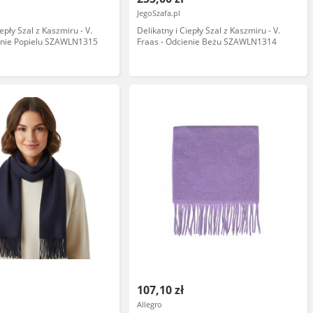
JegoSzafa.pl
iepły Szal z Kaszmiru - V.
Delikatny i Ciepły Szal z Kaszmiru - V.
ienie Popielu SZAWLN1315
Fraas - Odcienie Beżu SZAWLN1314
107,10 zł
Allegro