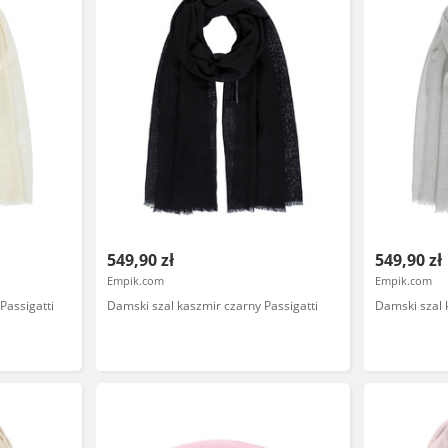
549,90 zł
549,90 zł
Empik.com
Empik.com
Passigatti
Damski szal kaszmir czarny Passigatti
Damski szal 