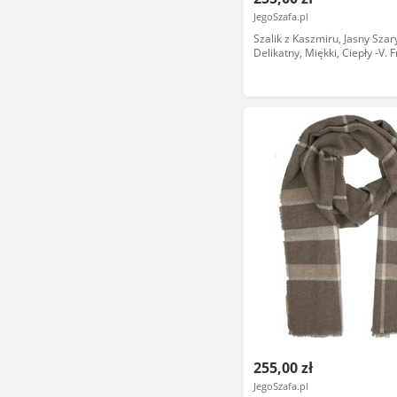
JegoSzafa.pl
Szalik z Kaszmiru, Jasny Szar
Delikatny, Miękki, Ciepły -V. 
SZAWLN1197
255,00 zł
JegoSzafa.pl