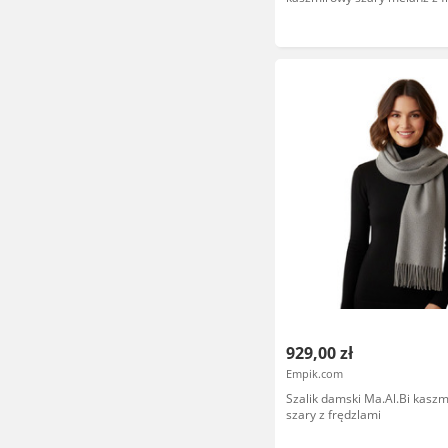
929,00 zł
Empik.com
Szalik damski Ma.Al.Bi kasz
szary z frędzlami