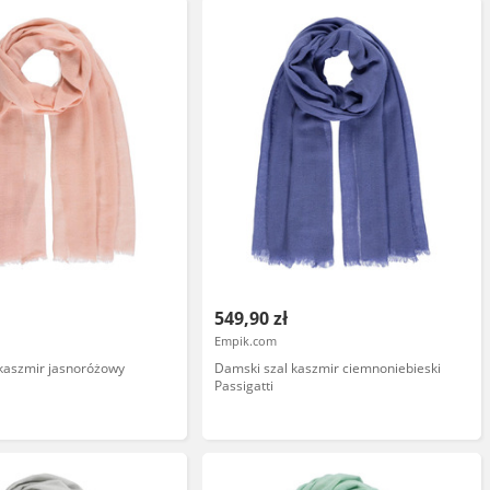
549,90 zł
Empik.com
kaszmir jasnoróżowy
Damski szal kaszmir ciemnoniebieski
Passigatti