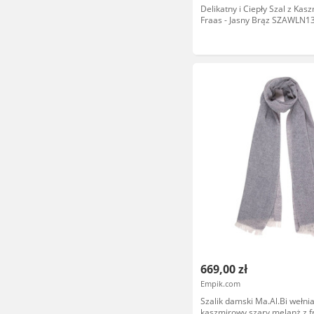
Delikatny i Ciepły Szal z Kasz
Fraas - Jasny Brąz SZAWLN1
669,00 zł
Empik.com
Szalik damski Ma.Al.Bi wełni
kaszmirowy szary melanż z f