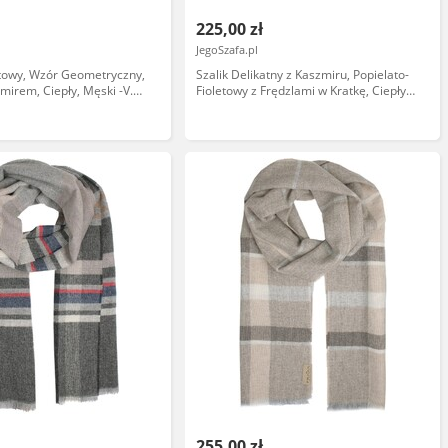
225,00 zł
JegoSzafa.pl
atowy, Wzór Geometryczny,
Szalik Delikatny z Kaszmiru, Popielato-
mirem, Ciepły, Męski -V.
Fioletowy z Frędzlami w Kratkę, Ciepły,
LN1242
Miękki -V. Fraas SZAWLN1009
255,00 zł