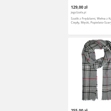
129,00 zł
JegoSzafa.pl
Szalik z Frędzlami, Wełna z 
Ciepły, Męski, Popielato-Szar
V. Fraas SZAWLN1039
255,00 zł