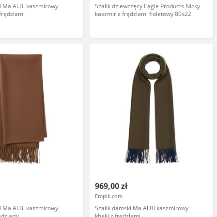
i Ma.Al.Bi kaszmirowy
Szalik dziewczęcy Eagle Products Nicky
frędzlami
kaszmir z frędzlami fioletowy 80x22
969,00 zł
Empik.com
i Ma.Al.Bi kaszmirowy
Szalik damski Ma.Al.Bi kaszmirowy
ędzlami
khaki z frędzlami