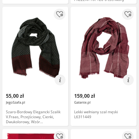
55,00 zł
159,00 zł
JegoSzafa.pl
Galante.pl
Szaro-Bordowy Elegancki Szalik
Lekki wełniany szal męski
V.Fraas, Przejściowy, Cienki,
L6311449
Dwukolorowy, Wzór
Geometryczny SZAAKR0611