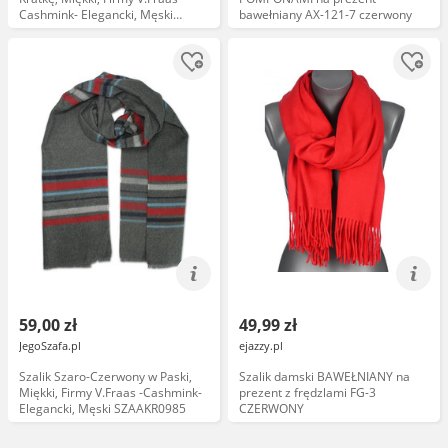
Cashmink- Elegancki, Męski
bawełniany AX-121-7 czerwony
SZAAKR0822
59,00 zł
49,99 zł
JegoSzafa.pl
ejazzy.pl
Szalik Szaro-Czerwony w Paski,
Szalik damski BAWEŁNIANY na
Miękki, Firmy V.Fraas -Cashmink-
prezent z frędzlami FG-3
Elegancki, Męski SZAAKR0985
CZERWONY