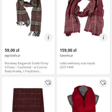
59,00 zł
159,00 zł
JegoSzafa.pl
Galante.pl
Bordowy Elegancki Szalik Firmy
Lekki wełniany szal męski
V.Fraas - Cashmink - w Czarno-
L6311449
Białą Kratkę, z Frędzlami
SZAAKR0566