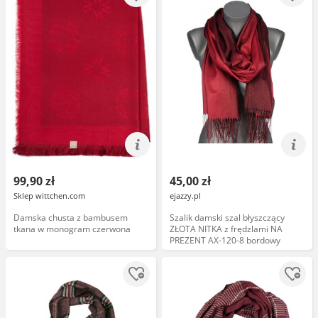
99,90 zł
45,00 zł
Sklep wittchen.com
ejazzy.pl
Damska chusta z bambusem
Szalik damski szal błyszczący
tkana w monogram czerwona
ZŁOTA NITKA z frędzlami NA
PREZENT AX-120-8 bordowy