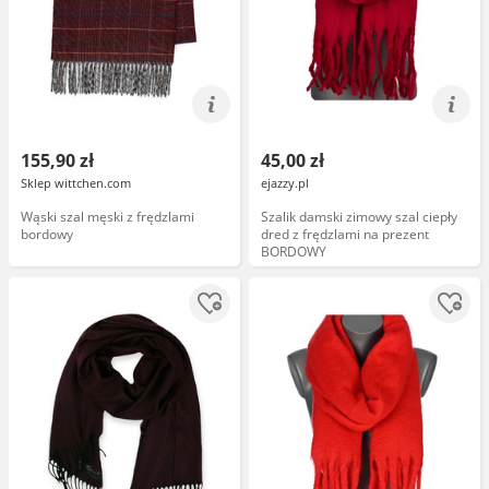
155,90 zł
45,00 zł
Sklep wittchen.com
ejazzy.pl
Wąski szal męski z frędzlami
Szalik damski zimowy szal ciepły
bordowy
dred z frędzlami na prezent
BORDOWY