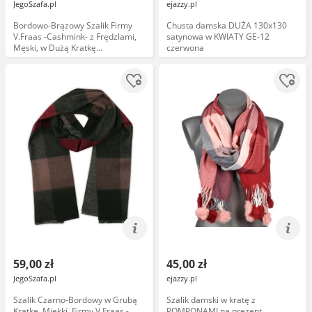
JegoSzafa.pl
ejazzy.pl
Bordowo-Brązowy Szalik Firmy
Chusta damska DUŻA 130x130
V.Fraas -Cashmink- z Frędzlami,
satynowa w KWIATY GE-12
Męski, w Dużą Kratkę
czerwona
SZAAKR0737
59,00 zł
45,00 zł
JegoSzafa.pl
ejazzy.pl
Szalik Czarno-Bordowy w Grubą
Szalik damski w kratę z
Kratkę, Miękki, Firmy V.Fraas -
POMPONAMI na prezent