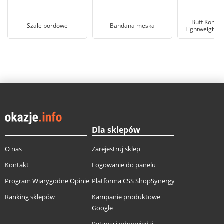
Buff Komin
Szale bordowe
Bandana męska
Lightweight S
Dla sklepów
O nas
Zarejestruj sklep
Kontakt
Logowanie do panelu
Program Wiarygodne Opinie
Platforma CSS ShopSynergy
Ranking sklepów
Kampanie produktowe
Google
Pytania i odpowiedzi