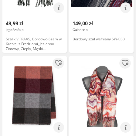
49,99 zł
149,00 zł
JegoSzafa.pl
Galante.pl
Szalik V.FRAAS, Bordowo-Szary w
Bordowy szal wełniany SW-033
Kratkę, z Frędzlami, Jesienno-
Zimowy, Ciepły, Męski
SZAAKR1017