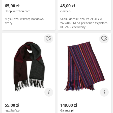
65,90 zł
45,00 zł
Sklep wittchen.com
ejazzy.pl
Męski szal w kratę bordowo -
Szalik damski szal ze ZŁOTYM
szary
WZORKIEM na prezent z frędzlami
RC-24-2 czerwony
55,00 zł
149,00 zł
JegoSzafa.pl
Galante.pl