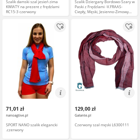
Szalik damski szal jesień zima
Szalik Dziergany Bordowo-Szary w
KWIATY na prezent z frędzlami
Paski z Frędzlami -V.FRAAS-
RC15-3 czerwony
Ciepły, Męski, Jesienno-Zimowy
SZAAKR1077
71,01 zł
129,00 zł
nanoagtive.pl
Galante.pl
SPORT NANO szalik elegancki
Czerwony szal męski L6300111
.czerwony