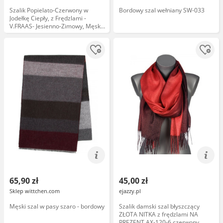
Szalik Popielato-Czerwony w
Bordowy szal wełniany SW-033
Jodełkę Ciepły, z Frędzlami -
V.FRAAS- Jesienno-Zimowy, Męski
SZAAKR0883
65,90 zł
45,00 zł
Sklep wittchen.com
ejazzy.pl
Męski szal w pasy szaro - bordowy
Szalik damski szal błyszczący
ZŁOTA NITKA z frędzlami NA
PREZENT AX-120-6 czerwony