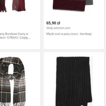
65,90 zł
Sklep wittchen.com
gany Bordowo-Szary w
Męski szal w pasy szaro - bordowy
lami -V.FRAAS- Ciepły,
enno-Zimowy SZAAKR1077