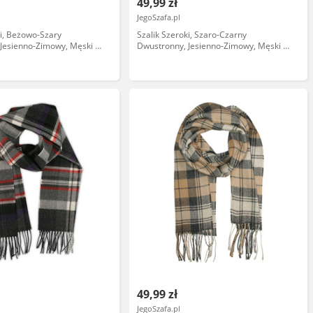
49,99 zł
JegoSzafa.pl
ki, Beżowo-Szary
Szalik Szeroki, Szaro-Czarny
Jesienno-Zimowy, Męski -
Dwustronny, Jesienno-Zimowy, Męski -
AAKR1059
V. FRAAS SZAAKR1062
49,99 zł
JegoSzafa.pl