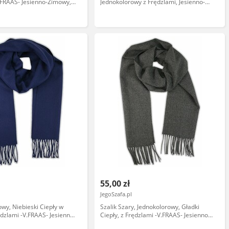
.FRAAS- Jesienno-Zimowy,
Jednokolorowy z Frędzlami, Jesienno-
KR0867
Zimowy, Ciepły, Męski SZAAKR1014
55,00 zł
JegoSzafa.pl
owy, Niebieski Ciepły w
Szalik Szary, Jednokolorowy, Gładki
ędzlami -V.FRAAS- Jesienno-
Ciepły, z Frędzlami -V.FRAAS- Jesienno-
ki SZAAKR0890
Zimowy, Męski SZAAKR0886