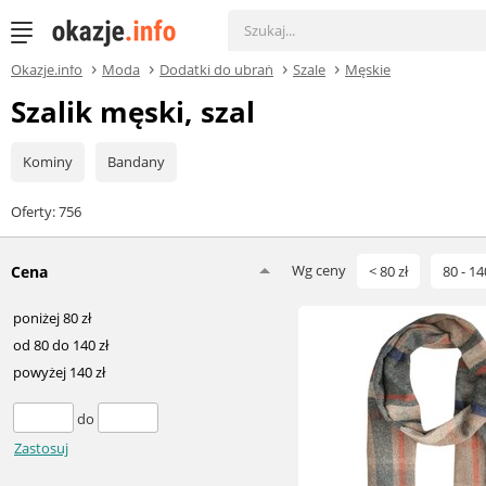
Okazje.info
Moda
Dodatki do ubrań
Szale
Męskie
Szalik męski, szal
Kominy
Bandany
Oferty: 756
Wg ceny
Cena
< 80 zł
80 - 14
poniżej 80 zł
od 80 do 140 zł
powyżej 140 zł
do
Zastosuj