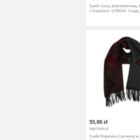
Szalik Szary, Jednokolorowy, 
z Frędzlami -V.FRAAS- Ciepły,
Zimowy, Męski SZAAKR0934
55,00 zł
JegoSzafa.pl
Szalik Popielato-Czerwony w 