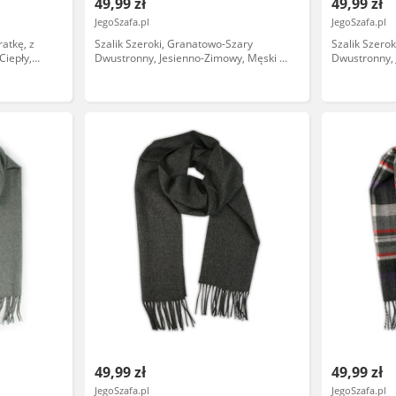
49,99 zł
49,99 zł
JegoSzafa.pl
JegoSzafa.pl
ratkę, z
Szalik Szeroki, Granatowo-Szary
Szalik Szero
Ciepły,
Dwustronny, Jesienno-Zimowy, Męski -
Dwustronny, 
V. FRAAS SZAAKR1061
V. FRAAS SZ
49,99 zł
49,99 zł
JegoSzafa.pl
JegoSzafa.pl