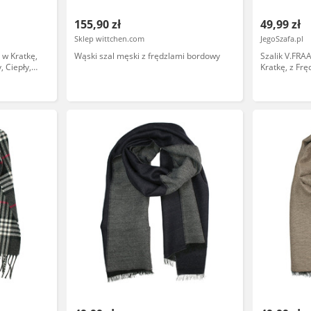
155,90 zł
49,99 zł
Sklep wittchen.com
JegoSzafa.pl
 w Kratkę,
Wąski szal męski z frędzlami bordowy
Szalik V.FRA
, Ciepły,
Kratkę, z Fr
Ciepły, Męs