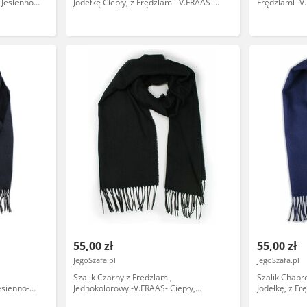
 Jesienno-
Jodełkę Ciepły, z Frędzlami -V.FRAAS-
Frędzlami -V
Jesienno-Zimowy, Męski SZAAKR0888
Meski SZAA
55,00 zł
55,00 zł
JegoSzafa.pl
JegoSzafa.pl
Szalik Czarny z Frędzlami,
Szalik Chabr
esienno-
Jednokolorowy -V.FRAAS- Ciepły,
Jodełkę, z Fr
KR1013
Jesienno-Zimowy, Męski SZAAKR0932
Zimowy, Męs