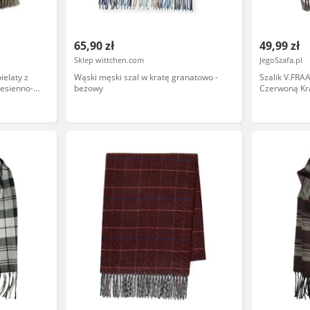
65,90 zł
49,99 zł
Sklep wittchen.com
JegoSzafa.pl
ielaty z
Wąski męski szal w kratę granatowo -
Szalik V.FRA
Jesienno-
beżowy
Czerwoną Kra
KR0946
Jesienno-Zim
SZAAKR1030