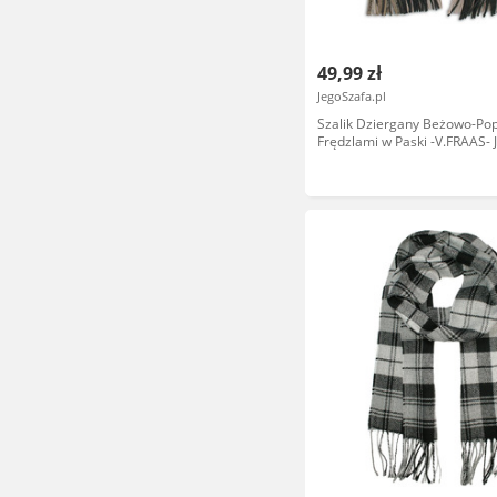
49,99 zł
JegoSzafa.pl
Szalik Dziergany Beżowo-Pop
Frędzlami w Paski -V.FRAAS- 
Zimowy, Ciepły, Męski SZAA