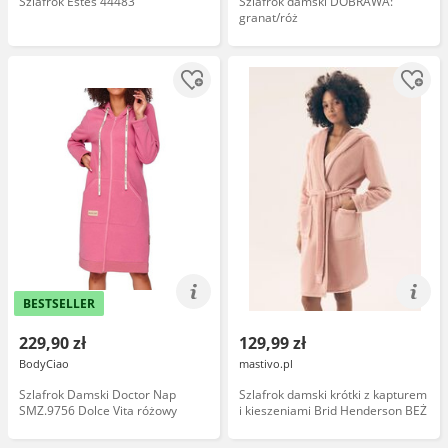
Szlafrok Estes 44483
Szlafrok damski DOBRAWA:
granat/róż
BESTSELLER
229,90 zł
129,99 zł
BodyCiao
mastivo.pl
Szlafrok Damski Doctor Nap
Szlafrok damski krótki z kapturem
SMZ.9756 Dolce Vita różowy
i kieszeniami Brid Henderson BEŻ