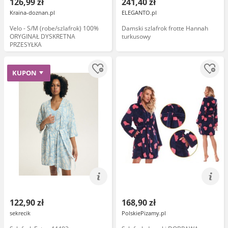
126,99 zł
241,40 zł
Kraina-doznan.pl
ELEGANTO.pl
Velo - S/M (robe/szlafrok) 100%
Damski szlafrok frotte Hannah
ORYGINAŁ DYSKRETNA
turkusowy
PRZESYŁKA
KUPON
122,90 zł
168,90 zł
sekrecik
PolskiePizamy.pl