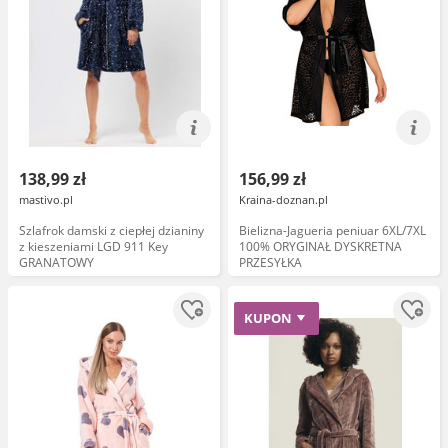
138,99 zł
156,99 zł
mastivo.pl
Kraina-doznan.pl
Szlafrok damski z ciepłej dzianiny
Bielizna-Jagueria peniuar 6XL/7XL
z kieszeniami LGD 911 Key
100% ORYGINAŁ DYSKRETNA
GRANATOWY
PRZESYŁKA
KUPON