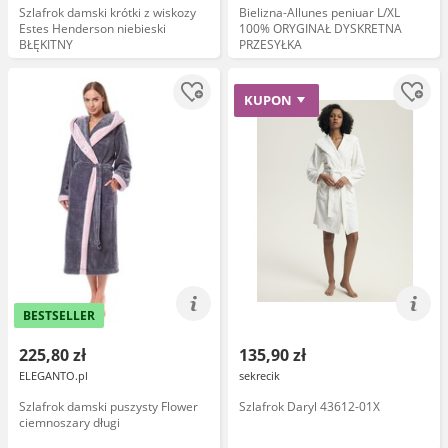
Szlafrok damski krótki z wiskozy
Bielizna-Allunes peniuar L/XL
Estes Henderson niebieski
100% ORYGINAŁ DYSKRETNA
BŁĘKITNY
PRZESYŁKA
KUPON
BESTSELLER
225,80 zł
135,90 zł
ELEGANTO.pl
sekrecik
Szlafrok damski puszysty Flower
Szlafrok Daryl 43612-01X
ciemnoszary długi