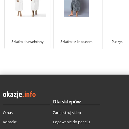
Szlafrok bawełniany
Szlafrok z kapturem
Puszysty s
Dla sklepów
O nas
Zarejestruj sklep
Kontakt
Logowanie do panelu