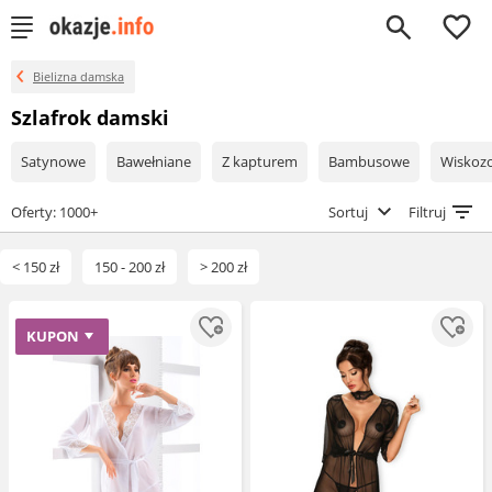
0
Bielizna damska
Szlafrok damski
Satynowe
Bawełniane
Z kapturem
Bambusowe
Wiskoz
Oferty: 1000+
Sortuj
Filtruj
< 150 zł
150 - 200 zł
> 200 zł
KUPON