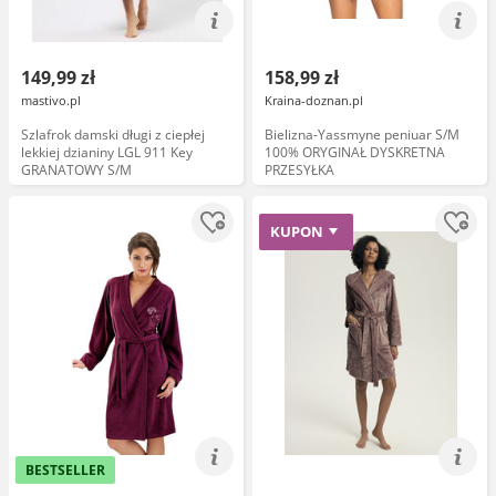
149,99 zł
158,99 zł
mastivo.pl
Kraina-doznan.pl
Szlafrok damski długi z ciepłej
Bielizna-Yassmyne peniuar S/M
lekkiej dzianiny LGL 911 Key
100% ORYGINAŁ DYSKRETNA
GRANATOWY S/M
PRZESYŁKA
KUPON
BESTSELLER