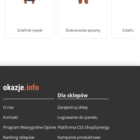
Szlafrok męski
Dobranocka piżamy
Szlafrok 
Dla sklepów
O nas
Zarejestruj sklep
Kontakt
Logowanie do panelu
Program Wiarygodne Opinie
Platforma CSS ShopSynergy
Ranking sklepów
Kampanie produktowe