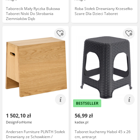
Taborecik Mały Ryczka Bukowa
Roba Stołek Drewniany Krzesełko
Taboret Niski Do Skrobania
Szare Dla Dzieci Taboret
Ziemniaków Dąb
BESTSELLER
1 502,10 zł
56,99 zł
DesignForHome
kadax.pl
Andersen Furniture PLINTH Stołek
Taboret kuchenny Habol 45 x 26
Drewniany ze Schowkiem /
cm, antracyt