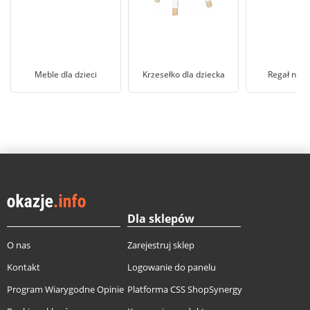
Meble dla dzieci
Krzesełko dla dziecka
Regał na z
Dla sklepów
O nas
Zarejestruj sklep
Kontakt
Logowanie do panelu
Program Wiarygodne Opinie
Platforma CSS ShopSynergy