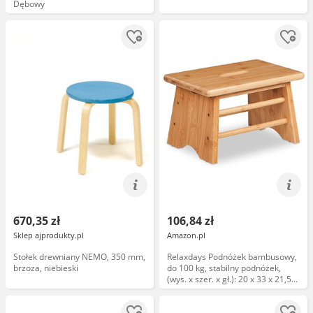
Dębowy
670,35 zł
106,84 zł
Sklep ajprodukty.pl
Amazon.pl
Stołek drewniany NEMO, 350 mm,
Relaxdays Podnóżek bambusowy,
brzoza, niebieski
do 100 kg, stabilny podnóżek,
(wys. x szer. x gł.): 20 x 33 x 21,5
cm, stołek dziecięcy, uchwyt,
taboret, naturalny