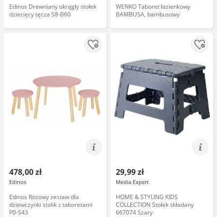
Edinos Drewniany okrągły stołek
WENKO Taboret łazienkowy
dziecięcy tęcza S8-B60
BAMBUSA, bambusowy
478,00 zł
29,99 zł
Edinos
Media Expert
Edinos Różowy zestaw dla
HOME & STYLING KIDS
dziewczynki stolik z taboretami
COLLECTION Stołek składany
P0-S43
667074 Szary