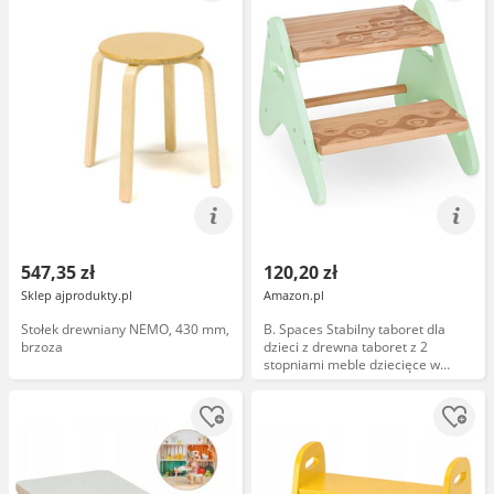
547,35 zł
120,20 zł
Sklep ajprodukty.pl
Amazon.pl
Stołek drewniany NEMO, 430 mm,
B. Spaces Stabilny taboret dla
brzoza
dzieci z drewna taboret z 2
stopniami meble dziecięce w
kolorze miętowym, do łazienki,
kuchni, pokoju dziecięcego od 2
lat, mały