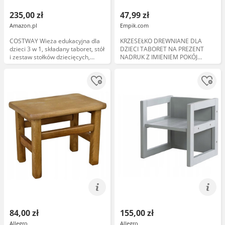
235,00 zł
47,99 zł
Amazon.pl
Empik.com
COSTWAY Wieża edukacyjna dla
KRZESEŁKO DREWNIANE DLA
dzieci 3 w 1, składany taboret, stół
DZIECI TABORET NA PREZENT
i zestaw stołków dziecięcych,
NADRUK Z IMIENIEM POKÓJ
stołek dla dzieci, wieża stojąca,
DZIECIĘCY 40 cm
krzesło do nauki do pokoju
dziecięcego, kuchni, łazienki, od 1
roku
84,00 zł
155,00 zł
Allegro
Allegro