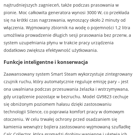
najtrudniejszych zagnieceń, także podczas prasowania w
pionie. Moc całkowita generatora wynosi 3000 W, co przekłada
się na krótki czas nagrzewania, wynoszący około 2 minuty od
włączenia. Wyjmowany zbiornik na wodę o pojemności 1,2 litra
umożliwia prowadzenie długich sesji prasowania bez przerw, a
system uzupełniania płynu w trakcie pracy urządzenia
dodatkowo zwiększa efektywność użytkowania.
Funkcje inteligentne i konserwacja
Zaawansowany system Smart Steam wykorzystuje zintegrowany
czujnik ruchu, który automatycznie reguluje emisję pary – jest
ona uwalniana podczas przesuwania żelazka i wstrzymywana,
gdy urządzenie pozostaje w bezruchu. Model GV9823 cechuje
się obniżonym poziomem hałasu dzięki zastosowaniu
technologii Silence, co poprawia komfort pracy w domowym
otoczeniu. W celu trwałej ochrony przed osadzaniem się
kamienia wewnątrz bojlera zastosowano wyjmowaną szufladkę
Calc Collector, która gromadzi drobiny wapienne i ułatwia ich