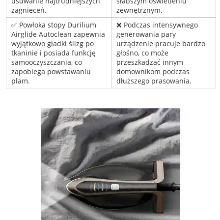
usuwanie najtrudniejszych
słabszym oświetleniu
zagnieceń.
zewnętrznym.
✅ Powłoka stopy Durilium
❌ Podczas intensywnego
Airglide Autoclean zapewnia
generowania pary
wyjątkowo gładki ślizg po
urządzenie pracuje bardzo
tkaninie i posiada funkcję
głośno, co może
samooczyszczania, co
przeszkadzać innym
zapobiega powstawaniu
domownikom podczas
plam.
dłuższego prasowania.