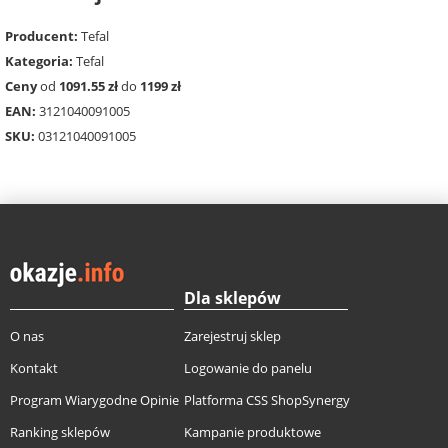
Producent:
Tefal
Kategoria:
Tefal
Ceny
od
1091.55 zł
do
1199 zł
EAN:
3121040091005
SKU:
03121040091005
Dla sklepów
O nas
Zarejestruj sklep
Kontakt
Logowanie do panelu
Program Wiarygodne Opinie
Platforma CSS ShopSynergy
Ranking sklepów
Kampanie produktowe