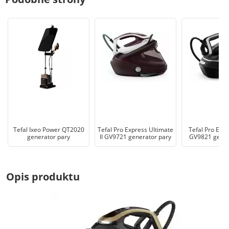
Tefal Ixeo Power QT2020
Tefal Pro Express Ultimate
Tefal Pro Expr
generator pary
II GV9721 generator pary
GV9821 gener
Opis produktu