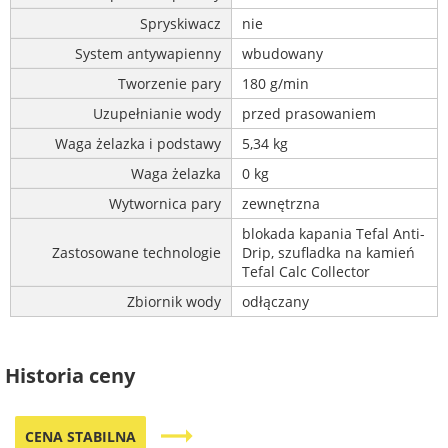
Spryskiwacz
nie
System antywapienny
wbudowany
Tworzenie pary
180 g/min
Uzupełnianie wody
przed prasowaniem
Waga żelazka i podstawy
5,34 kg
Waga żelazka
0 kg
Wytwornica pary
zewnętrzna
blokada kapania Tefal Anti-
Zastosowane technologie
Drip, szufladka na kamień
Tefal Calc Collector
Zbiornik wody
odłączany
Historia ceny
trending_flat
CENA STABILNA