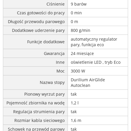
Ciśnienie
9 barów
Czas gotowości do pracy
0 min
Długość przewodu parowego
0 m
Dodatkowe uderzenie pary
800 g/min
automatyczny regulator
Funkcje dodatkowe
pary, funkcja eco
Gwarancja
24 miesiące
Inne
oświetlenie LED , tryb Eco
Moc
3000 W
Durilium AirGlide
Nazwa stopy
Autoclean
Pionowy wyrzut pary
tak
Pojemność zbiornika na wodę
1,2 l
Regulacja strumienia pary
tak
Rozmiar kabla sieciowego
1,6 m
Schowek na przewód parowy
tak