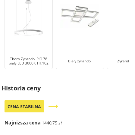
Thoro Żyrandol RIO 78
Biały żyrandol
Żyrandol s
biały LED 3000K TH.102
Historia ceny
trending_flat
CENA STABILNA
Najniższa cena
1440,75 zł