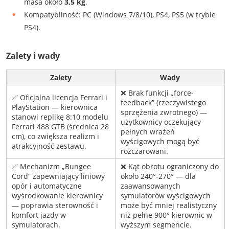
masa około
3,5 kg
.
Kompatybilność: PC (Windows 7/8/10), PS4, PS5 (w trybie
PS4).
Zalety i wady
Zalety
Wady
❌ Brak funkcji „force-
✅ Oficjalna licencja Ferrari i
feedback” (rzeczywistego
PlayStation — kierownica
sprzężenia zwrotnego) —
stanowi replikę 8:10 modelu
użytkownicy oczekujący
Ferrari 488 GTB (średnica 28
pełnych wrażeń
cm), co zwiększa realizm i
wyścigowych mogą być
atrakcyjność zestawu.
rozczarowani.
✅ Mechanizm „Bungee
❌ Kąt obrotu ograniczony do
Cord” zapewniający liniowy
około 240°-270° — dla
opór i automatyczne
zaawansowanych
wyśrodkowanie kierownicy
symulatorów wyścigowych
— poprawia sterowność i
może być mniej realistyczny
komfort jazdy w
niż pełne 900° kierownic w
symulatorach.
wyższym segmencie.