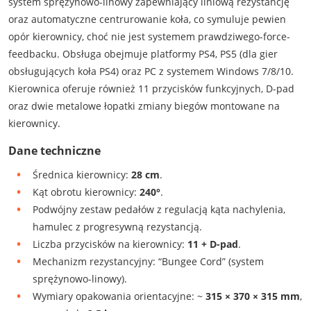
system sprężynowo-linowy zapewniający liniową rezystancję
oraz automatyczne centrurowanie koła, co symuluje pewien
opór kierownicy, choć nie jest systemem prawdziwego-force-
feedbacku. Obsługa obejmuje platformy PS4, PS5 (dla gier
obsługujących koła PS4) oraz PC z systemem Windows 7/8/10.
Kierownica oferuje również 11 przycisków funkcyjnych, D-pad
oraz dwie metalowe łopatki zmiany biegów montowane na
kierownicy.
Dane techniczne
Średnica kierownicy:
28 cm
.
Kąt obrotu kierownicy:
240°
.
Podwójny zestaw pedałów z regulacją kąta nachylenia,
hamulec z progresywną rezystancją.
Liczba przycisków na kierownicy:
11 + D-pad
.
Mechanizm rezystancyjny: “Bungee Cord” (system
sprężynowo-linowy).
Wymiary opakowania orientacyjne: ~
315 × 370 × 315 mm
,