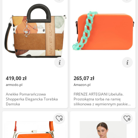
419,00 zł
265,07 zł
armodo.pl
Amazon.pl
Anekke Pomarańczowa
FIRENZE ARTEGIANI Libelulla.
Shopperka Elegancka Torebka
Prostokątna torba na ramię
Damska
silikonowa z wymiennym paskiem
projekt.20x8x13cm. Kolor:
Pomarańczowy, Pomarańczowy,
Współczesny