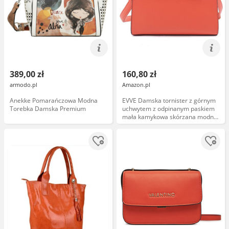
389,00 zł
160,80 zł
armodo.pl
Amazon.pl
Anekke Pomarańczowa Modna
EVVE Damska tornister z górnym
Torebka Damska Premium
uchwytem z odpinanym paskiem
mała kamykowa skórzana modna
torba crossbody, pomarańczowy,
Współczesny