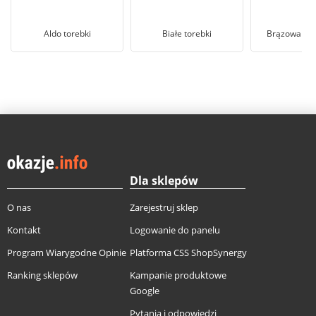
Aldo torebki
Białe torebki
Brązowa lis
Dla sklepów
O nas
Zarejestruj sklep
Kontakt
Logowanie do panelu
Program Wiarygodne Opinie
Platforma CSS ShopSynergy
Ranking sklepów
Kampanie produktowe
Google
Pytania i odpowiedzi