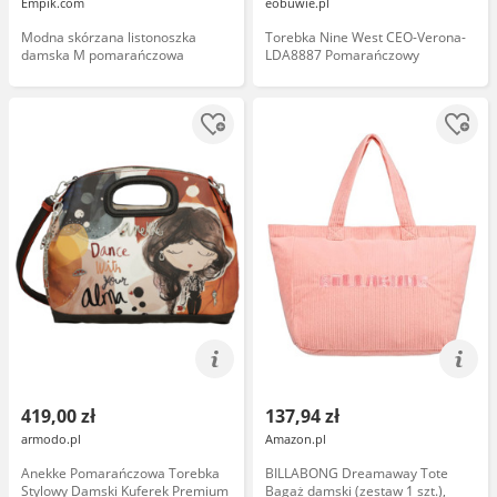
Empik.com
eobuwie.pl
Modna skórzana listonoszka
Torebka Nine West CEO-Verona-
damska M pomarańczowa
LDA8887 Pomarańczowy
419,00 zł
137,94 zł
armodo.pl
Amazon.pl
Anekke Pomarańczowa Torebka
BILLABONG Dreamaway Tote
Stylowy Damski Kuferek Premium
Bagaż damski (zestaw 1 szt.),