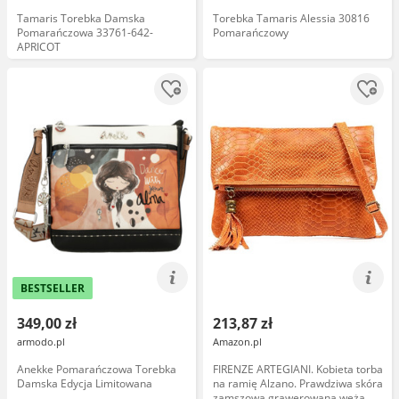
Tamaris Torebka Damska
Torebka Tamaris Alessia 30816
Pomarańczowa 33761-642-
Pomarańczowy
APRICOT
BESTSELLER
349,00 zł
213,87 zł
armodo.pl
Amazon.pl
Anekke Pomarańczowa Torebka
FIRENZE ARTEGIANI. Kobieta torba
Damska Edycja Limitowana
na ramię Alzano. Prawdziwa skóra
zamszowa grawerowana węża.