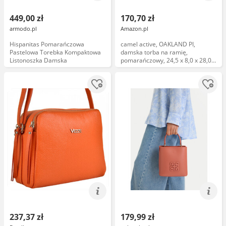
449,00 zł
170,70 zł
armodo.pl
Amazon.pl
Hispanitas Pomarańczowa
camel active, OAKLAND PI,
Pastelowa Torebka Kompaktowa
damska torba na ramię,
Listonoszka Damska
pomarańczowy, 24,5 x 8,0 x 28,0
(LxBxH), torba na ramię
237,37 zł
179,99 zł