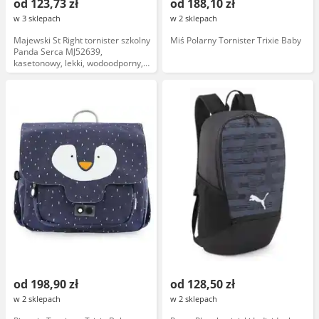
od 123,73 zł
od 188,10 zł
w 3 sklepach
w 2 sklepach
Majewski St Right tornister szkolny
Miś Polarny Tornister Trixie Baby
Panda Serca MJ52639,
kasetonowy, lekki, wodoodporny,
regulowane paski, usztywnione
dno, nadruk panda, rozmiar
standardowy
od 198,90 zł
od 128,50 zł
w 2 sklepach
w 2 sklepach