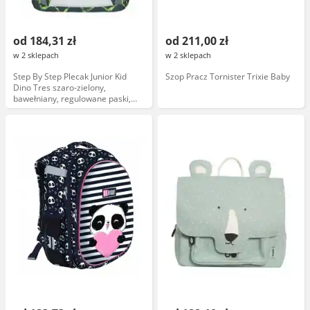
od 184,31 zł
od 211,00 zł
w 2 sklepach
w 2 sklepach
Step By Step Plecak Junior Kid
Szop Pracz Tornister Trixie Baby
Dino Tres szaro-zielony,
bawełniany, regulowane paski,
usztywnione plecy, motyw
dinozaura, 3 komory