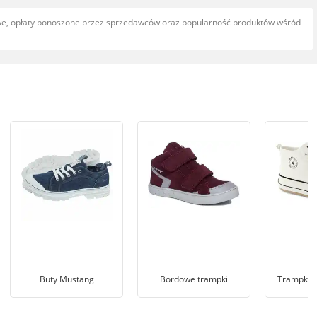
owe, opłaty ponoszone przez sprzedawców oraz popularność produktów wśród
Buty Mustang
Bordowe trampki
Trampki n