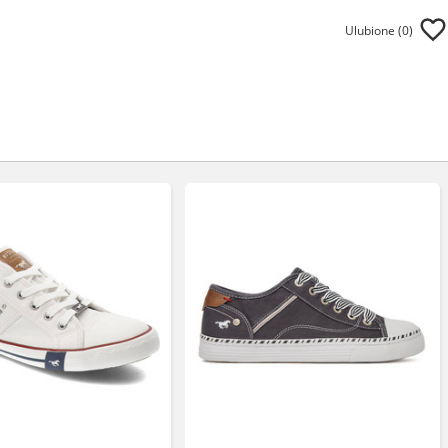
Ulubione (
0
)