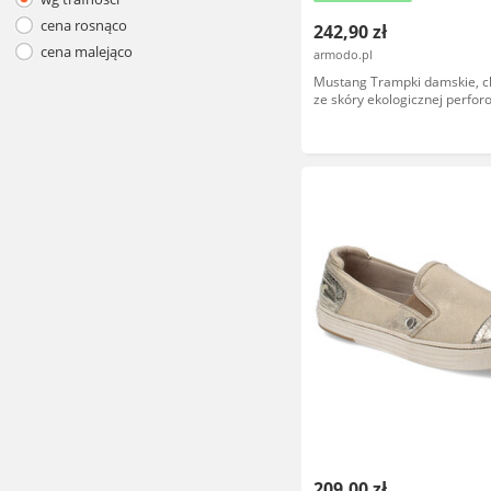
cena rosnąco
242,90 zł
cena malejąco
armodo.pl
Mustang Trampki damskie, 
ze skóry ekologicznej perfo
konstrukcja sznurowanie uzu
bocznym zamkiem niska stab
podeszwa zapewniająca wyg
dzień, białe, 1146-316-1
209,00 zł