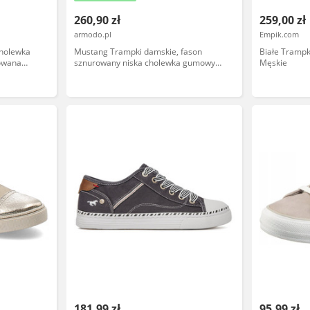
260,90 zł
259,00 zł
armodo.pl
Empik.com
cholewka
Mustang Trampki damskie, fason
Białe Tramp
rowana
sznurowany niska cholewka gumowy
Męskie
pełnione
nosek tekstylna podeszwa codzienny
ilna
styl, granatowe, 1376-303-841
odę na co
181,99 zł
95,99 zł