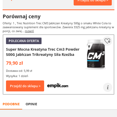
Przejdź do sklepu >
Porównaj ceny
Oferty: 1
, Trec Nutrition Trec CM3 Jabłczan Kreatyny 500g o smaku White Cola to
zaawansowany suplement dla sportowców. Zawiera 3325 mg jabłczanu kreatyny w
porcji, co zwię...
rozwiń
POLECANA OFERTA
Super Mocna Kreatyna Trec Cm3 Powder
500G Jabłczan Trikreatyny Siła Rzeźba
79,90 zł
Dostawa od: 5,99 zł
Wysyłka: 1 dzień
Przejdź do sklepu >
PODOBNE
OPINIE