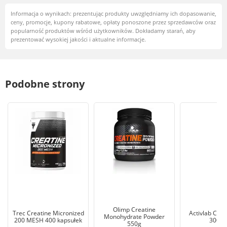
Informacja o wynikach: prezentując produkty uwzględniamy ich dopasowanie,
ceny, promocje, kupony rabatowe, opłaty ponoszone przez sprzedawców oraz
popularność produktów wśród użytkowników. Dokładamy starań, aby
prezentować wysokiej jakości i aktualne informacje.
Podobne strony
Olimp Creatine
Trec Creatine Micronized
Activlab Crea
Monohydrate Powder
200 MESH 400 kapsułek
300 ta
550g