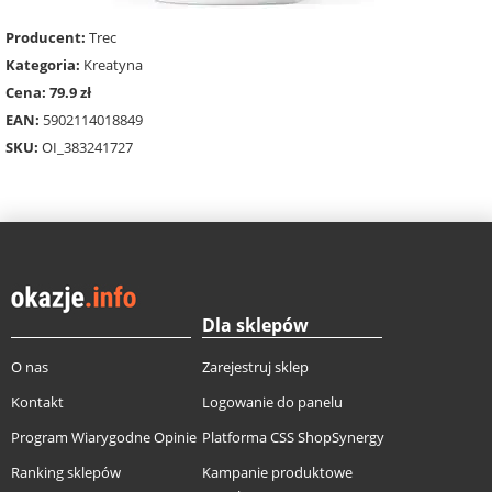
Producent:
Trec
Kategoria:
Kreatyna
Cena: 79.9 zł
EAN:
5902114018849
SKU:
OI_383241727
Dla sklepów
O nas
Zarejestruj sklep
Kontakt
Logowanie do panelu
Program Wiarygodne Opinie
Platforma CSS ShopSynergy
Ranking sklepów
Kampanie produktowe