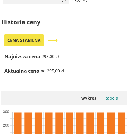
Historia ceny
trending_flat
CENA STABILNA
Najniższa cena
295,00 zł
Aktualna cena
od 295,00 zł
wykres
tabela