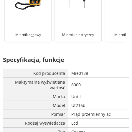
Miernik cęgowy
Miernik elektryczny
Miernik ci
Specyfikacja, funkcje
Kod producenta
Mie0188
Maksymalna wyświetlana
6000
wartość
Marka
Uni-t
Model
Ut216b
Pomiar
Prąd przemienny ac
Rodzaj wyświetlacza
Lcd
Typ
Cęgowy