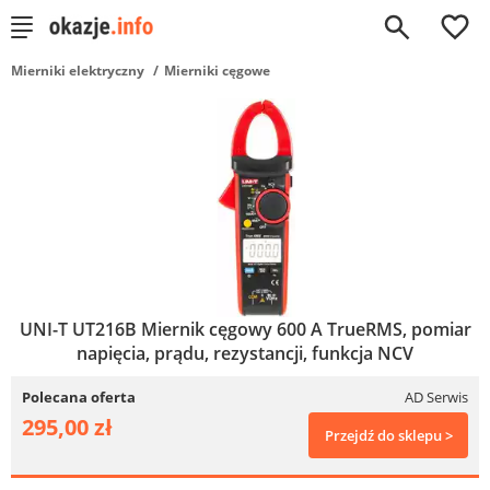
0
Mierniki elektryczny
Mierniki cęgowe
UNI-T UT216B Miernik cęgowy 600 A TrueRMS, pomiar
napięcia, prądu, rezystancji, funkcja NCV
Polecana oferta
AD Serwis
295,00 zł
Przejdź do sklepu >