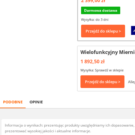
2 399,00 zł
Darmowa dostawa
Wysyłka: do 3 dni
Przejdź do sklepu >
Wielofunkcyjny Miernik
1 892,50 zł
Wysyłka: Sprawdź w sklepie
Przejdź do sklepu >
Alle
PODOBNE
OPINIE
Informacja o wynikach: prezentując produkty uwzględniamy ich dopasowanie
prezentować wysokiej jakości i aktualne informacje.