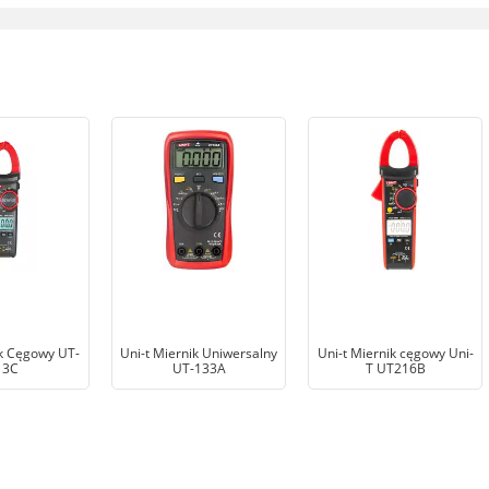
ik Cęgowy UT-
Uni-t Miernik Uniwersalny
Uni-t Miernik cęgowy Uni-
13C
UT-133A
T UT216B