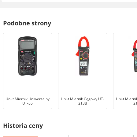
Podobne strony
Uni-t Miernik Uniwersalny
Uni-t Miernik Cęgowy UT-
Uni-t Miern
UT-55
213B
2
Historia ceny