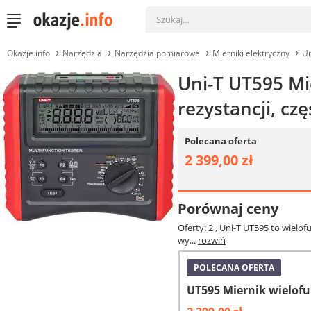
Okazje.info
Narzędzia
Narzędzia pomiarowe
Mierniki elektryczny
Un
Uni-T UT595 Mi
rezystancji, c
Polecana oferta
2 399,00 zł
Porównaj ceny
Oferty: 2
, Uni-T UT595 to wielof
wy...
rozwiń
POLECANA OFERTA
UT595 Miernik wielofu