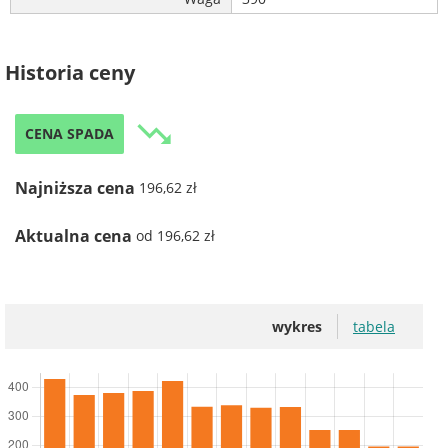
Historia ceny
trending_down
CENA SPADA
Najniższa cena
196,62 zł
Aktualna cena
od 196,62 zł
wykres
tabela