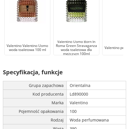
Valentino Uomo Born In
Valentino Valentino Uomo
Roma Green Stravaganza
Valentino perf
woda toaletowa 100 ml
woda toaletowa dla
mężczyzn 100ml
Specyfikacja, funkcje
Grupa zapachowa
Orientalna
Kod producenta
Ld890000
Marka
Valentino
Pojemność opakowania
100
Rodzaj
Woda perfumowana
Waga
390