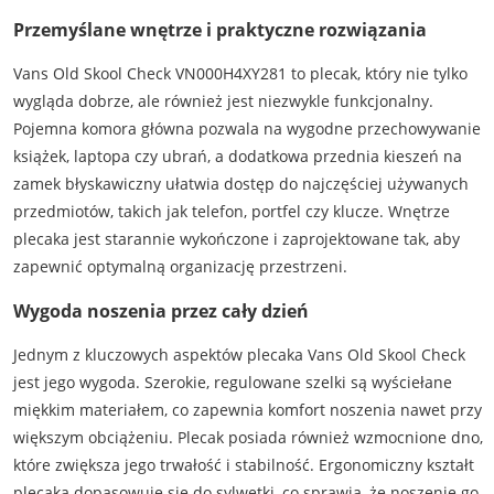
Przemyślane wnętrze i praktyczne rozwiązania
Vans Old Skool Check VN000H4XY281 to plecak, który nie tylko
wygląda dobrze, ale również jest niezwykle funkcjonalny.
Pojemna komora główna pozwala na wygodne przechowywanie
książek, laptopa czy ubrań, a dodatkowa przednia kieszeń na
zamek błyskawiczny ułatwia dostęp do najczęściej używanych
przedmiotów, takich jak telefon, portfel czy klucze. Wnętrze
plecaka jest starannie wykończone i zaprojektowane tak, aby
zapewnić optymalną organizację przestrzeni.
Wygoda noszenia przez cały dzień
Jednym z kluczowych aspektów plecaka Vans Old Skool Check
jest jego wygoda. Szerokie, regulowane szelki są wyściełane
miękkim materiałem, co zapewnia komfort noszenia nawet przy
większym obciążeniu. Plecak posiada również wzmocnione dno,
które zwiększa jego trwałość i stabilność. Ergonomiczny kształt
plecaka dopasowuje się do sylwetki, co sprawia, że noszenie go