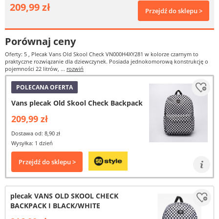
209,99 zł
Przejdź do sklepu >
Porównaj ceny
Oferty: 5
, Plecak Vans Old Skool Check VN000H4XY281 w kolorze czarnym to
praktyczne rozwiązanie dla dziewczynek. Posiada jednokomorową konstrukcję o
pojemności 22 litrów, ...
rozwiń
POLECANA OFERTA
Vans plecak Old Skool Check Backpack
209,99 zł
Dostawa od: 8,90 zł
Wysyłka: 1 dzień
Przejdź do sklepu >
plecak VANS OLD SKOOL CHECK
BACKPACK I BLACK/WHITE