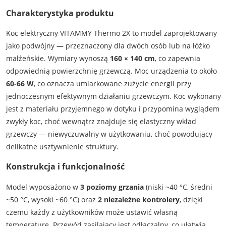
Charakterystyka produktu
Koc elektryczny VITAMMY Thermo 2X to model zaprojektowany
jako podwójny — przeznaczony dla dwóch osób lub na łóżko
małżeńskie. Wymiary wynoszą
160 × 140 cm
, co zapewnia
odpowiednią powierzchnię grzewczą. Moc urządzenia to około
60-66 W
, co oznacza umiarkowane zużycie energii przy
jednoczesnym efektywnym działaniu grzewczym. Koc wykonany
jest z materiału przyjemnego w dotyku i przypomina wyglądem
zwykły koc, choć wewnątrz znajduje się elastyczny wkład
grzewczy — niewyczuwalny w użytkowaniu, choć powodujący
delikatne usztywnienie struktury.
Konstrukcja i funkcjonalność
Model wyposażono w
3 poziomy grzania
(niski ~40 °C, średni
~50 °C, wysoki ~60 °C) oraz
2 niezależne kontrolery
, dzięki
czemu każdy z użytkowników może ustawić własną
temperaturę. Przewód zasilający jest odłączalny, co ułatwia