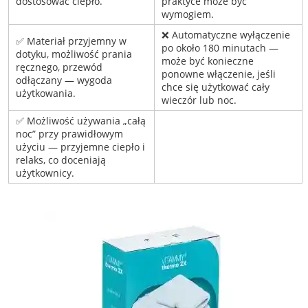
dostosować ciepło.
praktyce może być
wymogiem.
❌ Automatyczne wyłączenie
✅ Materiał przyjemny w
po około 180 minutach —
dotyku, możliwość prania
może być konieczne
ręcznego, przewód
ponowne włączenie, jeśli
odłączany — wygoda
chce się użytkować cały
użytkowania.
wieczór lub noc.
✅ Możliwość używania „całą
noc” przy prawidłowym
użyciu — przyjemne ciepło i
relaks, co doceniają
użytkownicy.