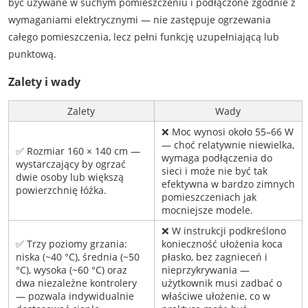
być używane w suchym pomieszczeniu i podłączone zgodnie z
wymaganiami elektrycznymi — nie zastępuje ogrzewania
całego pomieszczenia, lecz pełni funkcję uzupełniającą lub
punktową.
Zalety i wady
Zalety
Wady
❌ Moc wynosi około 55–66 W
— choć relatywnie niewielka,
✅ Rozmiar 160 × 140 cm —
wymaga podłączenia do
wystarczający by ogrzać
sieci i może nie być tak
dwie osoby lub większą
efektywna w bardzo zimnych
powierzchnię łóżka.
pomieszczeniach jak
mocniejsze modele.
❌ W instrukcji podkreślono
✅ Trzy poziomy grzania:
konieczność ułożenia koca
niska (~40 °C), średnia (~50
płasko, bez zagnieceń i
°C), wysoka (~60 °C) oraz
nieprzykrywania —
dwa niezależne kontrolery
użytkownik musi zadbać o
— pozwala indywidualnie
właściwe ułożenie, co w