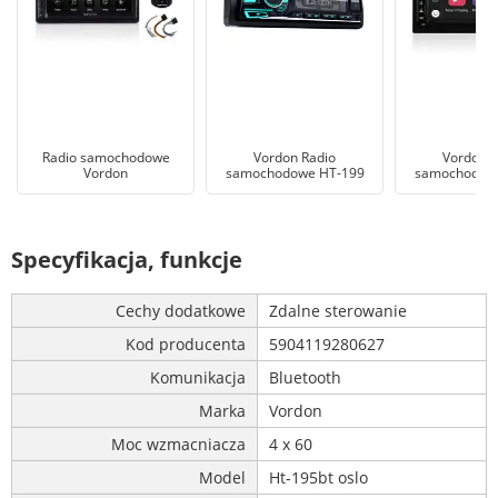
Radio samochodowe
Vordon Radio
Vordon R
Vordon
samochodowe HT-199
samochodow
Specyfikacja, funkcje
Cechy dodatkowe
Zdalne sterowanie
Kod producenta
5904119280627
Komunikacja
Bluetooth
Marka
Vordon
Moc wzmacniacza
4 x 60
Model
Ht-195bt oslo