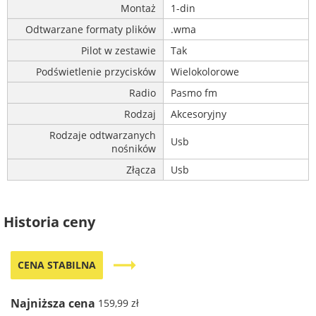
Montaż
1-din
Odtwarzane formaty plików
.wma
Pilot w zestawie
Tak
Podświetlenie przycisków
Wielokolorowe
Radio
Pasmo fm
Rodzaj
Akcesoryjny
Rodzaje odtwarzanych
Usb
nośników
Złącza
Usb
Historia ceny
trending_flat
CENA STABILNA
Najniższa cena
159,99 zł