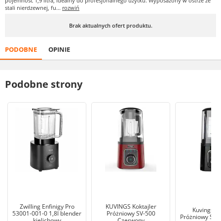
pojemność 1,9 litra, idealny do profesjonalnego użytku. Wyposażony w ostrze ze
stali nierdzewnej, fu...
rozwiń
Brak aktualnych ofert produktu.
PODOBNE
OPINIE
Podobne strony
Zwilling Enfinigy Pro
KUVINGS Koktajler
Kuvings B
53001-001-0 1,8l blender
Próżniowy SV-500
Próżniowy SV-
kielichowy
Czerwony