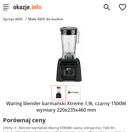
0
Sprzęt AGD
Małe AGD do kuchni
Waring blender barmański Xtreme 1,9L czarny 1500W
wymiary 220x235x460 mm
Porównaj ceny
Oferty: 0
, Blender barmański Waring XTREME czarny oferuje moc 1500 W i