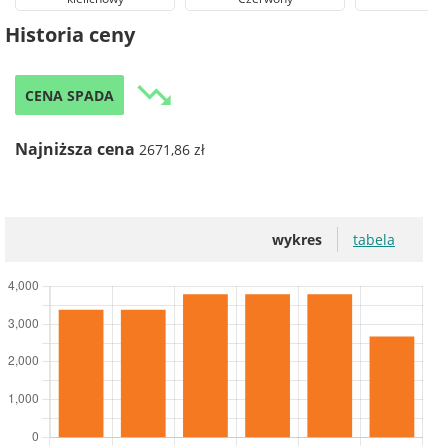
Historia ceny
trending_down
CENA SPADA
Najniższa cena
2671,86 zł
wykres
tabela