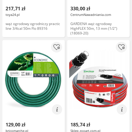
217,71 zł
330,00 zł
toya24.pl
CentrumNawadniania.com
wąż ogrodowy ogrodniczy practic
GARDENA wąż ogrodowy
line 3/4cal 50m Flo 89316
HighFLEX 50m, 13 mm (1/2")
(18069-20)
129,00 zł
185,74 zł
bricomarche.pl
Sklep zooart.com.pl