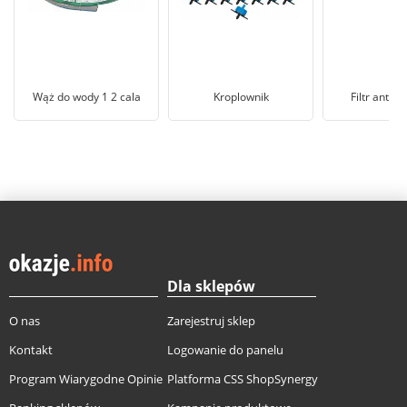
Wąż do wody 1 2 cala
Kroplownik
Filtr antyp
Dla sklepów
O nas
Zarejestruj sklep
Kontakt
Logowanie do panelu
Program Wiarygodne Opinie
Platforma CSS ShopSynergy