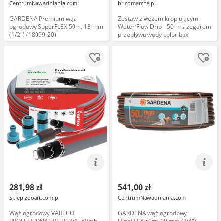
CentrumNawadniania.com
bricomarche.pl
GARDENA Premium wąż
Zestaw z wężem kroplującym
ogrodowy SuperFLEX 50m, 13 mm
Water Flow Drip - 50 m z zegarem
(1/2") (18099-20)
przepływu wody color box
281,98 zł
541,00 zł
Sklep zooart.com.pl
CentrumNawadniania.com
Wąż ogrodowy VARTCO
GARDENA wąż ogrodowy
PROFESSIONAL PLUS 3/4" 50mb
HighFLEX 50m, 19 mm (3/4")