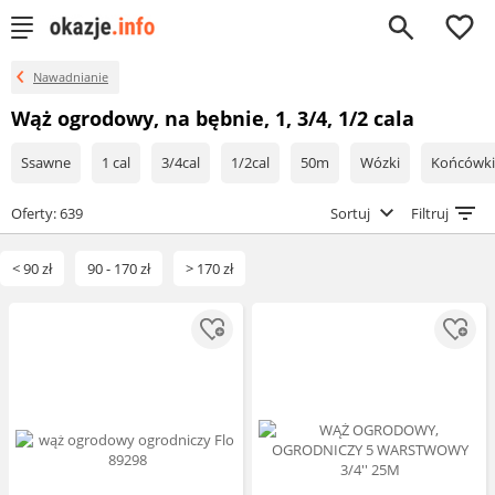
0
Nawadnianie
Wąż ogrodowy, na bębnie, 1, 3/4, 1/2 cala
Ssawne
1 cal
3/4cal
1/2cal
50m
Wózki
Końcówki
Oferty: 639
Sortuj
Filtruj
< 90 zł
90 - 170 zł
> 170 zł