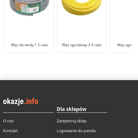
Wąż do wody 1 2 cala
Wąż ogrodowy 3 4 cala
Wąż ogrod
Dla sklepów
O nas
Zarejestruj sklep
Kontakt
Logowanie do panelu