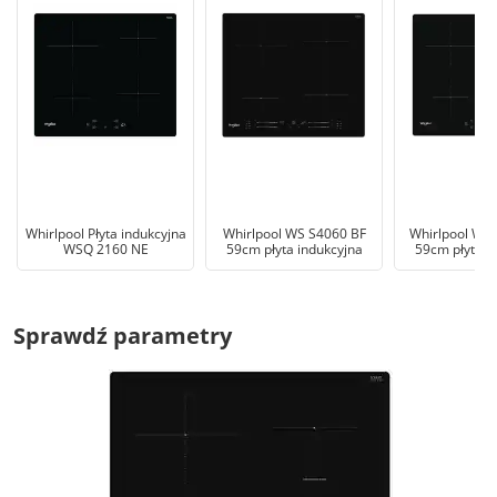
Whirlpool Płyta indukcyjna
Whirlpool WS S4060 BF
Whirlpool WS
WSQ 2160 NE
59cm płyta indukcyjna
59cm płyta i
Sprawdź parametry