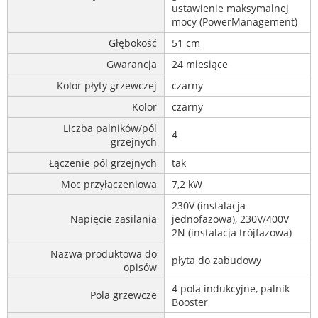
ustawienie maksymalnej
mocy (PowerManagement)
Głębokość
51 cm
Gwarancja
24 miesiące
Kolor płyty grzewczej
czarny
Kolor
czarny
Liczba palników/pól
4
grzejnych
Łączenie pól grzejnych
tak
Moc przyłączeniowa
7,2 kW
230V (instalacja
Napięcie zasilania
jednofazowa), 230V/400V
2N (instalacja trójfazowa)
Nazwa produktowa do
płyta do zabudowy
opisów
4 pola indukcyjne, palnik
Pola grzewcze
Booster