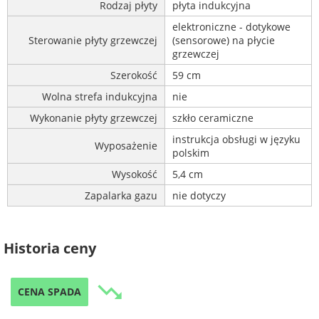
Rodzaj płyty
płyta indukcyjna
elektroniczne - dotykowe
Sterowanie płyty grzewczej
(sensorowe) na płycie
grzewczej
Szerokość
59 cm
Wolna strefa indukcyjna
nie
Wykonanie płyty grzewczej
szkło ceramiczne
instrukcja obsługi w języku
Wyposażenie
polskim
Wysokość
5,4 cm
Zapalarka gazu
nie dotyczy
Historia ceny
trending_down
CENA SPADA