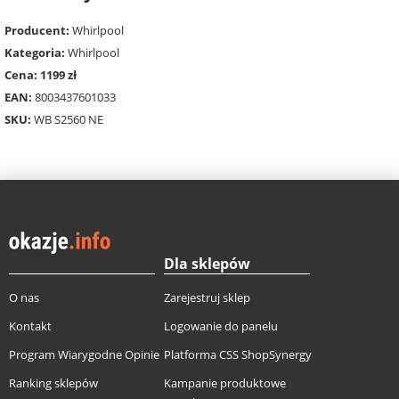
Producent:
Whirlpool
Kategoria:
Whirlpool
Cena: 1199 zł
EAN:
8003437601033
SKU:
WB S2560 NE
Dla sklepów
O nas
Zarejestruj sklep
Kontakt
Logowanie do panelu
Program Wiarygodne Opinie
Platforma CSS ShopSynergy
Ranking sklepów
Kampanie produktowe