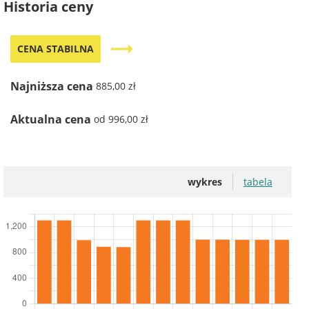
Historia ceny
trending_flat
CENA STABILNA
Najniższa cena
885,00 zł
Aktualna cena
od 996,00 zł
wykres
tabela