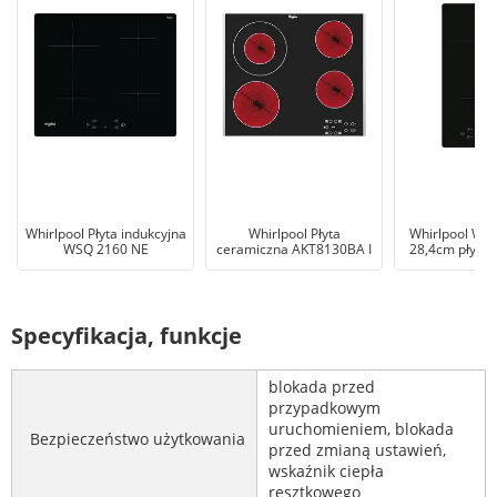
Whirlpool Płyta indukcyjna
Whirlpool Płyta
Whirlpool WS
WSQ 2160 NE
ceramiczna AKT8130BA I
28,4cm płyta 
Specyfikacja, funkcje
blokada przed
przypadkowym
uruchomieniem, blokada
Bezpieczeństwo użytkowania
przed zmianą ustawień,
wskaźnik ciepła
resztkowego