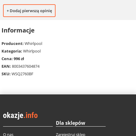
+ Dodaj pierwszą opinię
Informacje
Producent:
Whirlpool
Kategoria:
Whirlpool
Cena: 996 zł
EAN:
8003437604874
SKU:
WSQ2760BF
Dla sklepów
O nas
Zarejestruj sklep