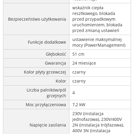
wskaźnik ciepła
resztkowego, blokada
Bezpieczeństwo użytkowania
przed przypadkowym
uruchomieniem, blokada
przed zmianą ustawień
ustawienie maksymalnej
Funkcje dodatkowe
mocy (PowerManagement)
Głębokość
51 cm
Gwarancja
24 miesiące
Kolor płyty grzewczej
czarny
Kolor
czarny
Liczba palników/pól
4
grzejnych
Moc przyłączeniowa
7,2 kW
230V (instalacja
jednofazowa), 230V/400V
Napięcie zasilania
2N (instalacja trójfazowa),
400V 3N (instalacja