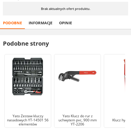
Brak aktualnych ofert produktu.
PODOBNE
INFORMACJE
OPINIE
Podobne strony
Yato Zestaw kluczy
Yato Klucz do rur z
nasadowych YT-14501 56
uchwytem pvc, 900 mm
Klucz hydra
elementów
YT-2206