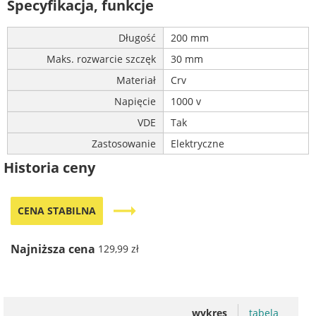
Specyfikacja, funkcje
Długość
200 mm
Maks. rozwarcie szczęk
30 mm
Materiał
Crv
Napięcie
1000 v
VDE
Tak
Zastosowanie
Elektryczne
Historia ceny
trending_flat
CENA STABILNA
Najniższa cena
129,99 zł
wykres
tabela