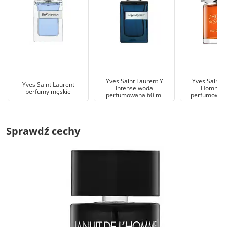
Yves Saint Laurent Y
Yves Saint L
Yves Saint Laurent
Intense woda
Homme 
perfumy męskie
perfumowana 60 ml
perfumowan
Sprawdź cechy