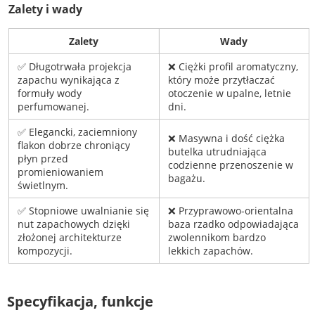
Zalety i wady
Zalety
Wady
✅ Długotrwała projekcja
❌ Ciężki profil aromatyczny,
zapachu wynikająca z
który może przytłaczać
formuły wody
otoczenie w upalne, letnie
perfumowanej.
dni.
✅ Elegancki, zaciemniony
❌ Masywna i dość ciężka
flakon dobrze chroniący
butelka utrudniająca
płyn przed
codzienne przenoszenie w
promieniowaniem
bagażu.
świetlnym.
✅ Stopniowe uwalnianie się
❌ Przyprawowo-orientalna
nut zapachowych dzięki
baza rzadko odpowiadająca
złożonej architekturze
zwolennikom bardzo
kompozycji.
lekkich zapachów.
Specyfikacja, funkcje