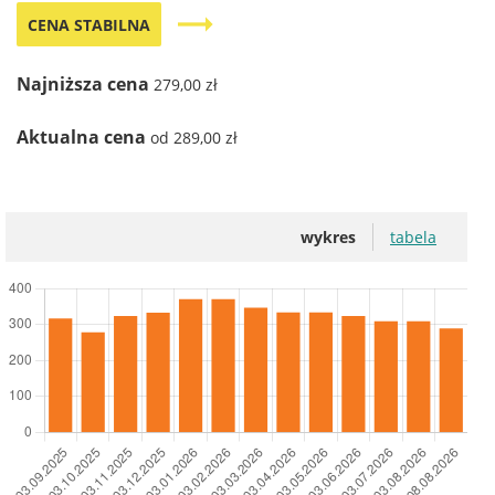
trending_flat
CENA STABILNA
Najniższa cena
279,00 zł
Aktualna cena
od 289,00 zł
wykres
tabela