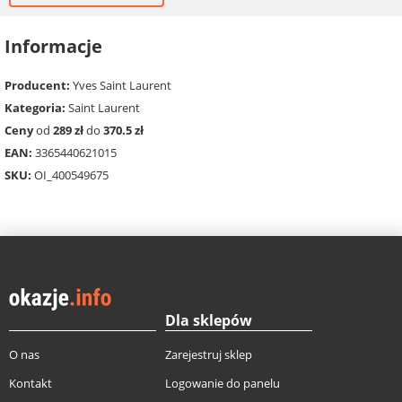
Informacje
Producent:
Yves Saint Laurent
Kategoria:
Saint Laurent
Ceny
od
289 zł
do
370.5 zł
EAN:
3365440621015
SKU:
OI_400549675
Dla sklepów
O nas
Zarejestruj sklep
Kontakt
Logowanie do panelu