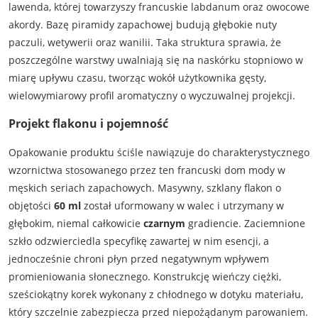
lawenda, której towarzyszy francuskie labdanum oraz owocowe
akordy. Bazę piramidy zapachowej budują głębokie nuty
paczuli, wetywerii oraz wanilii. Taka struktura sprawia, że
poszczególne warstwy uwalniają się na naskórku stopniowo w
miarę upływu czasu, tworząc wokół użytkownika gęsty,
wielowymiarowy profil aromatyczny o wyczuwalnej projekcji.
Projekt flakonu i pojemność
Opakowanie produktu ściśle nawiązuje do charakterystycznego
wzornictwa stosowanego przez ten francuski dom mody w
męskich seriach zapachowych. Masywny, szklany flakon o
objętości
60 ml
został uformowany w walec i utrzymany w
głębokim, niemal całkowicie
czarnym
gradiencie. Zaciemnione
szkło odzwierciedla specyfikę zawartej w nim esencji, a
jednocześnie chroni płyn przed negatywnym wpływem
promieniowania słonecznego. Konstrukcję wieńczy ciężki,
sześciokątny korek wykonany z chłodnego w dotyku materiału,
który szczelnie zabezpiecza przed niepożądanym parowaniem.