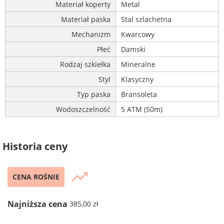
Materiał koperty
Metal
Materiał paska
Stal szlachetna
Mechanizm
Kwarcowy
Płeć
Damski
Rodzaj szkiełka
Mineralne
Styl
Klasyczny
Typ paska
Bransoleta
Wodoszczelność
5 ATM (50m)
Historia ceny
trending_up
CENA ROŚNIE
Najniższa cena
385,00 zł