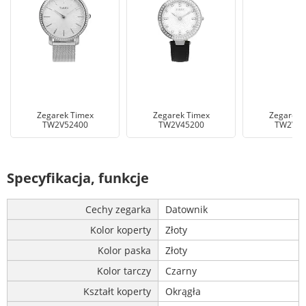
Zegarek Timex
Zegarek Timex
Zegarek 
TW2V52400
TW2V45200
TW2V74
Specyfikacja, funkcje
Cechy zegarka
Datownik
Kolor koperty
Złoty
Kolor paska
Złoty
Kolor tarczy
Czarny
Kształt koperty
Okrągła