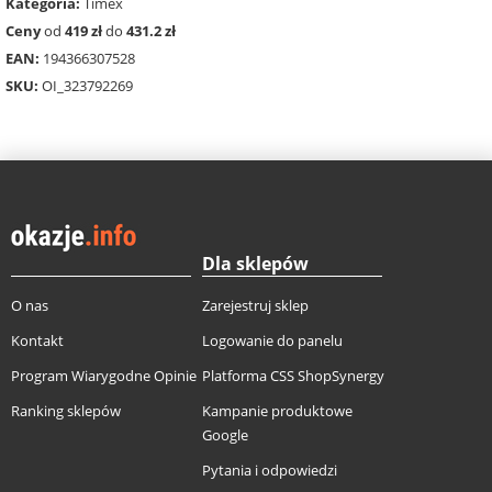
Kategoria:
Timex
Ceny
od
419 zł
do
431.2 zł
EAN:
194366307528
SKU:
OI_323792269
Dla sklepów
O nas
Zarejestruj sklep
Kontakt
Logowanie do panelu
Program Wiarygodne Opinie
Platforma CSS ShopSynergy
Ranking sklepów
Kampanie produktowe
Google
Pytania i odpowiedzi