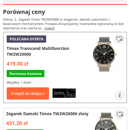
Porównaj ceny
Oferty: 2
, Zegarek Timex TW2W20000 to elegancki, damski czasomierz z
kwarcowym mechanizmem. Posiada złotą kopertę i bransoletę wykonaną ze stali
szlachetnej oraz czarną ta...
rozwiń
POLECANA OFERTA
Timex Transcend Multifunction
TW2W20000
419,00 zł
Darmowa dostawa
Wysyłka: 1 dzień
Przejdź do sklepu >
Zegarek Damski Timex TW2W20000 złoty
431,20 zł