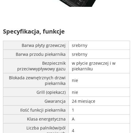
Specyfikacja, funkcje
Barwa płyty grzewczej
srebrny
Barwa przodu piekarnika
srebrny
Bezpiecznik
w płycie grzewczej i w
przeciwwypływowy gazu
piekarniku
Blokada zewnętrznych drzwi
nie
piekarnika
Grill (opiekacz)
nie
Gwarancja
24 miesiące
Ilość funkcji piekarnika
1
Klasa energetyczna
A
Liczba palników/pól
4