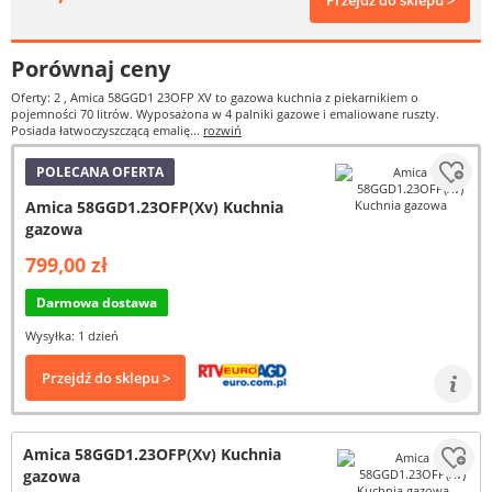
Przejdź do sklepu >
Porównaj ceny
Oferty: 2
, Amica 58GGD1 23OFP XV to gazowa kuchnia z piekarnikiem o
pojemności 70 litrów. Wyposażona w 4 palniki gazowe i emaliowane ruszty.
Posiada łatwoczyszczącą emalię...
rozwiń
POLECANA OFERTA
Amica 58GGD1.23OFP(Xv) Kuchnia
gazowa
799,00 zł
Darmowa dostawa
Wysyłka: 1 dzień
Przejdź do sklepu >
Amica 58GGD1.23OFP(Xv) Kuchnia
gazowa