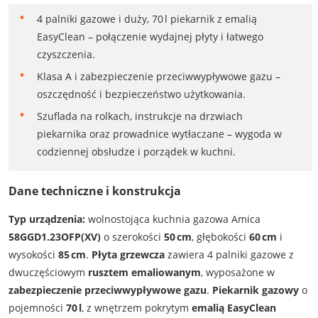
4 palniki gazowe i duży, 70 l piekarnik z emalią
EasyClean – połączenie wydajnej płyty i łatwego
czyszczenia.
Klasa A i zabezpieczenie przeciwwypływowe gazu –
oszczędność i bezpieczeństwo użytkowania.
Szuflada na rolkach, instrukcje na drzwiach
piekarnika oraz prowadnice wytłaczane – wygoda w
codziennej obsłudze i porządek w kuchni.
Dane techniczne i konstrukcja
Typ urządzenia:
wolnostojąca kuchnia gazowa Amica
58GGD1.23OFP(XV)
o szerokości
50 cm
, głębokości
60 cm
i
wysokości
85 cm
.
Płyta grzewcza
zawiera 4 palniki gazowe z
dwuczęściowym
rusztem emaliowanym
, wyposażone w
zabezpieczenie przeciwwypływowe gazu
.
Piekarnik gazowy
o
pojemności
70 l
, z wnętrzem pokrytym
emalią EasyClean