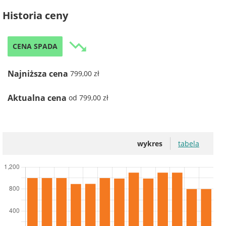
Historia ceny
trending_down
CENA SPADA
Najniższa cena
799,00 zł
Aktualna cena
od 799,00 zł
wykres
tabela