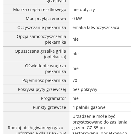
grzejnych
Miarka ciepła resztkowego
nie dotyczy
Moc przyłączeniowa
0 kW
Oczyszczanie piekarnika
emalia łatwoczyszcząca
Opcja samooczyszczenia
nie
piekarnika
Opuszczana grzałka grilla
nie
(opiekacza)
Oświetlenie wnętrza
nie
piekarnika
Pojemność piekarnika
70 l
Pokrywa płyty grzewczej
bez pokrywy
Programator
nie
Punkty grzewcze
4 palniki gazowe
Urządzenie może być
przystosowane do zasilania
Rodzaj obsługiwanego gazu -
gazem GZ-35 po
informacja dla Ls (GZ-35)
zastosowaniu dodatkowych