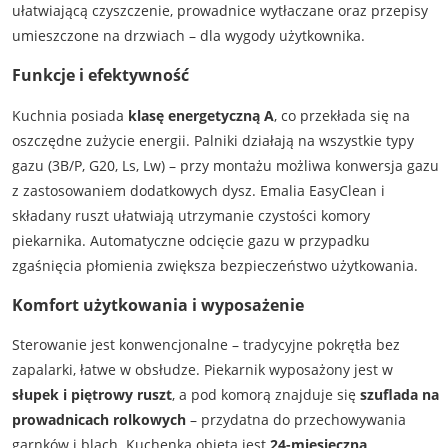
ułatwiającą czyszczenie, prowadnice wytłaczane oraz przepisy
umieszczone na drzwiach – dla wygody użytkownika.
Funkcje i efektywność
Kuchnia posiada
klasę energetyczną A
, co przekłada się na
oszczędne zużycie energii. Palniki działają na wszystkie typy
gazu (3B/P, G20, Ls, Lw) – przy montażu możliwa konwersja gazu
z zastosowaniem dodatkowych dysz. Emalia EasyClean i
składany ruszt ułatwiają utrzymanie czystości komory
piekarnika. Automatyczne odcięcie gazu w przypadku
zgaśnięcia płomienia zwiększa bezpieczeństwo użytkowania.
Komfort użytkowania i wyposażenie
Sterowanie jest konwencjonalne – tradycyjne pokrętła bez
zapalarki, łatwe w obsłudze. Piekarnik wyposażony jest w
słupek i piętrowy ruszt
, a pod komorą znajduje się
szuflada na
prowadnicach rolkowych
– przydatna do przechowywania
garnków i blach. Kuchenka objęta jest
24-miesięczną