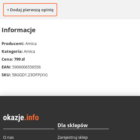
+ Dodaj pierwszą opinię
Informacje
Producent:
Amica
Kategoria:
Amica
Cena: 799 zł
EAN:
5906006556556
SKU:
58GGD1.23OFP(XV)
Dla sklepów
O nas
Zarejestruj sklep