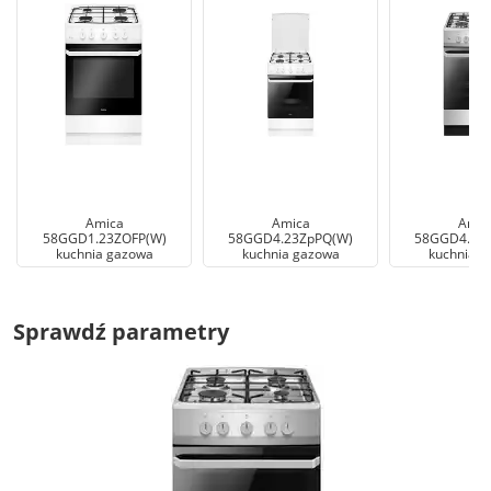
Amica
Amica
Amic
58GGD1.23ZOFP(W)
58GGD4.23ZpPQ(W)
58GGD4.23Z
kuchnia gazowa
kuchnia gazowa
kuchnia g
Sprawdź parametry