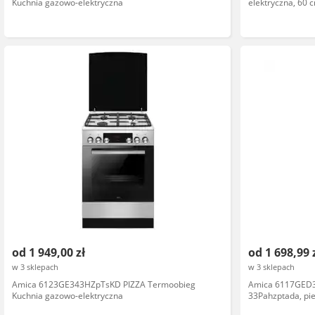
Kuchnia gazowo-elektryczna
elektryczna, 60 c
piekarnikiem, s
od 1 949,00 zł
od 1 698,99 
w 3 sklepach
w 3 sklepach
Amica 6123GE343HZpTsKD PIZZA Termoobieg
Amica 6117GED3 
Kuchnia gazowo-elektryczna
33Pahzptada, pie
sterowanie elekt