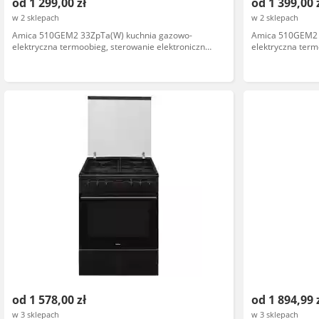
od 1 299,00 zł
od 1 399,00 
w 2 sklepach
w 2 sklepach
Amica 510GEM2 33ZpTa(W) kuchnia gazowo-
Amica 510GEM2 
elektryczna termoobieg, sterowanie elektroniczne,
elektryczna ter
4 palniki, kolor biały
od 1 578,00 zł
od 1 894,99 
w 3 sklepach
w 3 sklepach