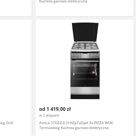
Kuchnia gazowo-elektryczna
od 1 419,00 zł
w 2 sklepach
g Grill
Amica 57GED3.31HZpTaDpA Xx PIZZA WOK
Termoobieg Kuchnia gazowo-elektryczna