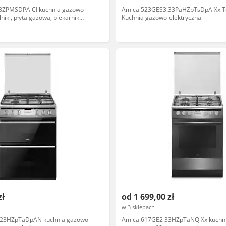
3ZPMSDPA CI kuchnia gazowo
Amica 523GES3.33PaHZpTsDpA Xx T
lniki, płyta gazowa, piekarnik
Kuchnia gazowo-elektryczna
zł
od 1 699,00 zł
w 3 sklepach
23HZpTaDpAN kuchnia gazowo
Amica 617GE2 33HZpTaNQ Xx kuchn