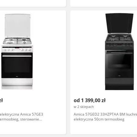
zł
od 1 399,00 zł
w 2 sklepach
elektryczna Amica 57GE3
Amica 57GED2 33HZPTAA BM kuchn
ermoobieg, sterowanie
elektryczna 50cm termoobieg
or biały