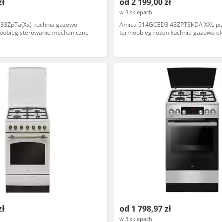
zł
od 2 199,00 zł
w 3 sklepach
33ZpTa(Xx) kuchnia gazowo
Amica 514GCED3 43ZPTSKDA XXL pi
moobieg sterowanie mechaniczne
termoobieg rożen kuchnia gazowo el
zł
od 1 798,97 zł
w 3 sklepach