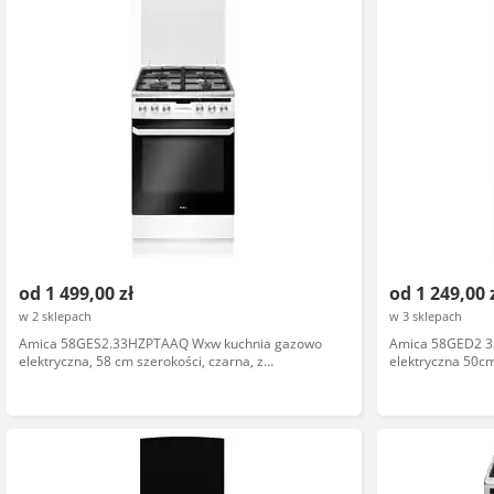
od 1 499,00 zł
od 1 249,00 
w 2 sklepach
w 3 sklepach
Amica 58GES2.33HZPTAAQ Wxw kuchnia gazowo
Amica 58GED2 3
elektryczna, 58 cm szerokości, czarna, z
elektryczna 50c
piekarnikiem, sterowanie mechaniczne
elektroniczne