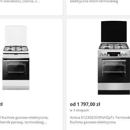
m szerokości, czarna, z
elektryczna 60cm termoobieg
terowanie mechaniczne
zł
od 1 797,00 zł
w 3 sklepach
Kuchnia gazowo-elektryczna,
Amica 6123GE333PaHZpTs Termoobie
karnik parowy, termoobieg,
Kuchnia gazowo-elektryczna
roniczne