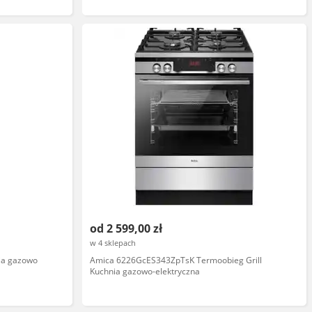
od 2 599,00 zł
w 4 sklepach
ia gazowo
Amica 6226GcES343ZpTsK Termoobieg Grill
Kuchnia gazowo-elektryczna