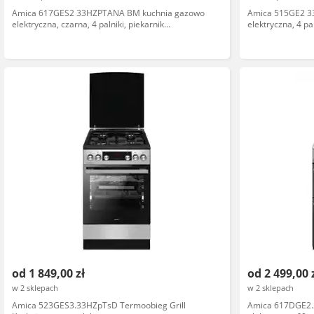
Amica 617GES2 33HZPTANA BM kuchnia gazowo
Amica 515GE2 3
elektryczna, czarna, 4 palniki, piekarnik
elektryczna, 4 pa
elektryczny, sterowanie mechaniczne
elektryczny, inox
od 1 849,00 zł
od 2 499,00 
w 2 sklepach
w 2 sklepach
Amica 523GES3.33HZpTsD Termoobieg Grill
Amica 617DGE2.