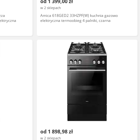
od 1 399,00 zł
w 2 sklepach
zza
Amica 618GED2 33HZPF(W) kuchnia gazowo
ektryczna
elektryczna termoobieg 4 palniki, czarna
od 1 898,98 zł
w 2 sklepach