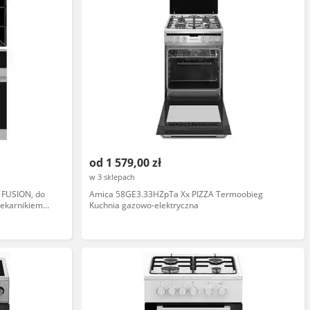
od 1 579,00 zł
w 3 sklepach
 FUSION, do
Amica 58GE3.33HZpTa Xx PIZZA Termoobieg
iekarnikiem
Kuchnia gazowo-elektryczna