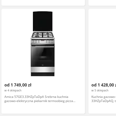
od 1 749,00 zł
od 1 428,00 
w 4 sklepach
w 5 sklepach
Amica 57GE3.33HZpTaDpA Srebrna kuchnia
Kuchnia gazowo-
gazowo-elektryczna piekarnik termoobieg pizza
33HZpTaDpAQ, t
funkcje automatyczne
mechaniczne, kol