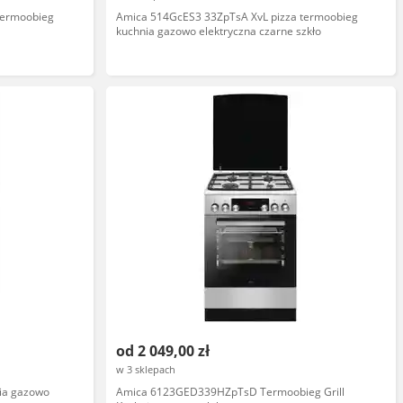
ermoobieg
Amica 514GcES3 33ZpTsA XvL pizza termoobieg
kuchnia gazowo elektryczna czarne szkło
od 2 049,00 zł
w 3 sklepach
ia gazowo
Amica 6123GED339HZpTsD Termoobieg Grill