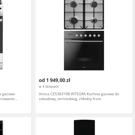
od 1 949,00 zł
w 4 sklepach
a gazowo
Amica CES38319B INTEGRA Kuchnia gazowa do
terowanie
zabudowy, termoobieg, chłodny front