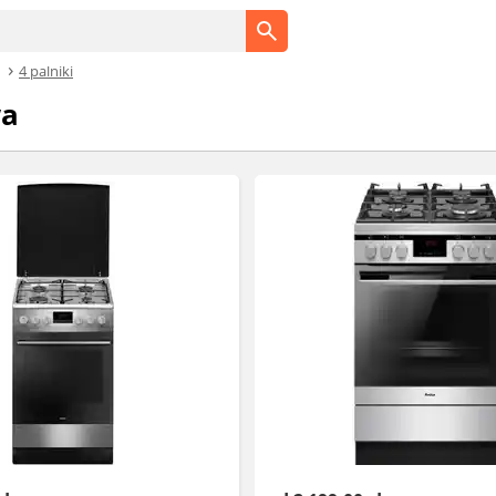
4 palniki
wa