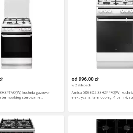
zł
od 996,00 zł
w 2 sklepach
3HZPTAQ(W) kuchnia gazowo-
Amica 58GED2 33HZPPFQ(W) kuchni
m termoobieg sterowanie
elektryczna, termoobieg, 4 palniki, s
mechaniczne, biały