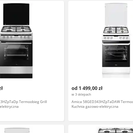
zł
od 1 499,00 zł
w 3 sklepach
3HZpTaDp Termoobieg Grill
Amica 58GED343HZpTaDAW Termoo
elektryczna
Kuchnia gazowo-elektryczna