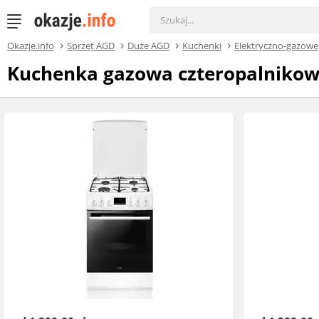
Okazje.info
Sprzęt AGD
Duże AGD
Kuchenki
Elektryczno-gazowe
Kuchenka gazowa czteropalniko