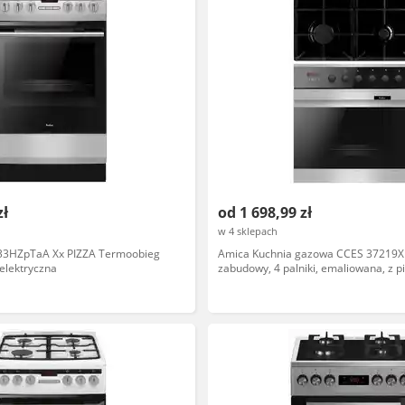
zł
od 1 698,99 zł
w 4 sklepach
33HZpTaA Xx PIZZA Termoobieg
Amica Kuchnia gazowa CCES 37219X
elektryczna
zabudowy, 4 palniki, emaliowana, z p
termoobieg