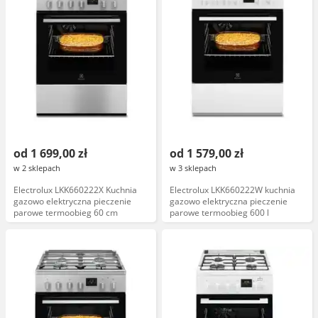
od 1 699,00 zł
od 1 579,00 zł
w 2 sklepach
w 3 sklepach
Electrolux LKK660222X Kuchnia
Electrolux LKK660222W kuchnia
gazowo elektryczna pieczenie
gazowo elektryczna pieczenie
parowe termoobieg 60 cm
parowe termoobieg 600 l