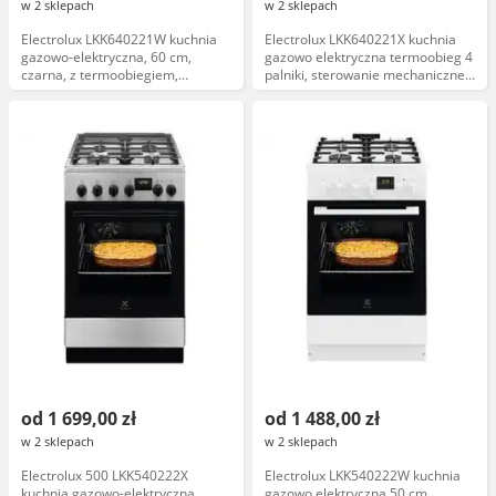
w 2 sklepach
w 2 sklepach
Electrolux LKK640221W kuchnia
Electrolux LKK640221X kuchnia
gazowo-elektryczna, 60 cm,
gazowo elektryczna termoobieg 4
czarna, z termoobiegiem,
palniki, sterowanie mechaniczne,
sterowanie mechaniczne
inox
od 1 699,00 zł
od 1 488,00 zł
w 2 sklepach
w 2 sklepach
Electrolux 500 LKK540222X
Electrolux LKK540222W kuchnia
kuchnia gazowo-elektryczna
gazowo elektryczna 50 cm