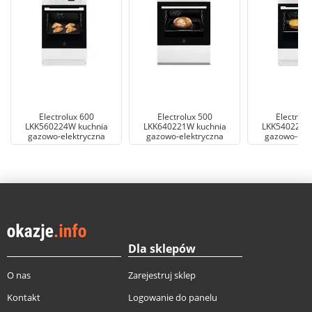
Electrolux 600
Electrolux 500
Electrolu
LKK560224W kuchnia
LKK640221W kuchnia
LKK540222W
gazowo-elektryczna
gazowo-elektryczna
gazowo-elek
Dla sklepów
O nas
Zarejestruj sklep
Kontakt
Logowanie do panelu