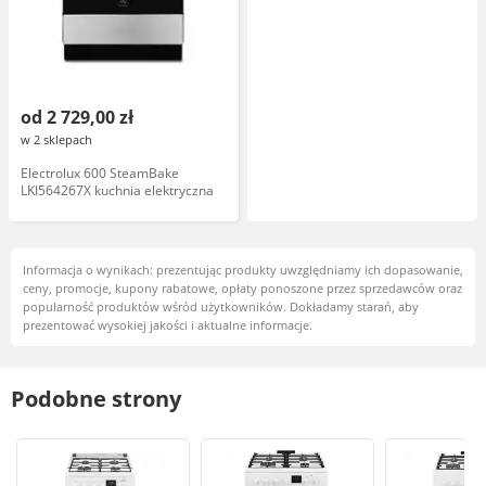
od 2 729,00 zł
w 2 sklepach
Electrolux 600 SteamBake
LKI564267X kuchnia elektryczna
Informacja o wynikach: prezentując produkty uwzględniamy ich dopasowanie,
ceny, promocje, kupony rabatowe, opłaty ponoszone przez sprzedawców oraz
popularność produktów wśród użytkowników. Dokładamy starań, aby
prezentować wysokiej jakości i aktualne informacje.
Podobne strony