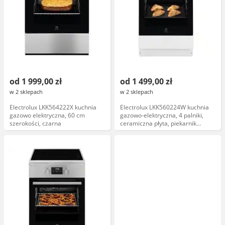
od 1 999,00 zł
od 1 499,00 zł
w 2 sklepach
w 2 sklepach
Electrolux LKK564222X kuchnia
Electrolux LKK560224W kuchnia
gazowo elektryczna, 60 cm
gazowo-elektryczna, 4 palniki,
szerokości, czarna
ceramiczna płyta, piekarnik
elektryczny, biały