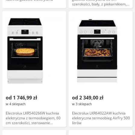
szerokości, biały, z piekarnikiem,
sterowanie mechaniczne
od 1 746,99 zł
od 2 349,00 zł
w 4 sklepach
w 3 sklepach
Electrolux LKR540266W kuchnia
Electrolux LKR64022AW kuchnia
elektryczna z termoobiegiem, 60
elektryczna termoobieg AirFry 500
cm szerokości, sterowanie
litrów
elektroniczne, funkcja grill, klasa
energetyczna A+