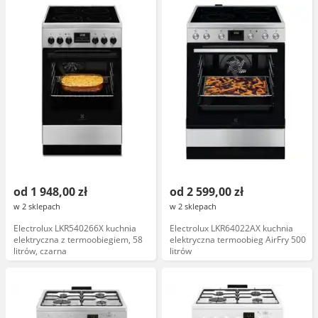
od 1 948,00 zł
od 2 599,00 zł
w 2 sklepach
w 2 sklepach
Electrolux LKR540266X kuchnia
Electrolux LKR64022AX kuchnia
elektryczna z termoobiegiem, 58
elektryczna termoobieg AirFry 500
litrów, czarna
litrów